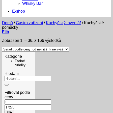
Whisky Bar
E-shop
Domů
/
Gastro zařízení
/
Kuchyňský inventář
/
Kuchyňské
pomůcky
Filtr
Sorted
Zobrazen 1. – 36. z 166 výsledků
by
price:
low
Kategorie
to
Žádné
high
rubriky
Hledání
Hledat:
Filtrovat podle
ceny
Minimální
cena
Maximální
cena
Filtr