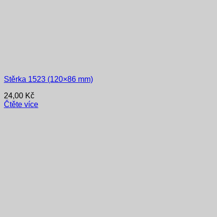
Stěrka 1523 (120×86 mm)
24,00
Kč
Čtěte více