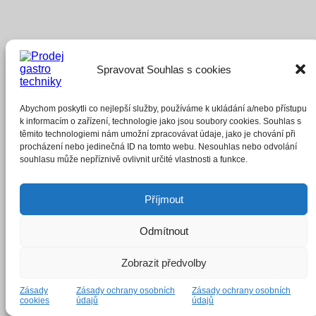
Spravovat Souhlas s cookies
Dřevěná obracečka (295 mm)
Abychom poskytli co nejlepší služby, používáme k ukládání a/nebo přístupu
k informacím o zařízení, technologie jako jsou soubory cookies. Souhlas s
35,00
Kč
těmito technologiemi nám umožní zpracovávat údaje, jako je chování při
Čtěte více
procházení nebo jedinečná ID na tomto webu. Nesouhlas nebo odvolání
souhlasu může nepříznivě ovlivnit určité vlastnosti a funkce.
Příjmout
Odmítnout
Zobrazit předvolby
Zásady
Zásady ochrany osobních
Zásady ochrany osobních
cookies
údajů
údajů