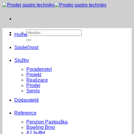
Přeskočit
na
obsah
Hledat:
Home
Společnost
Služby
Poradenství
Projekt
Realizace
Prodej
Servis
Dodavatelé
Reference
Penzion Pastouška
Bowling Brno
A1 buffet