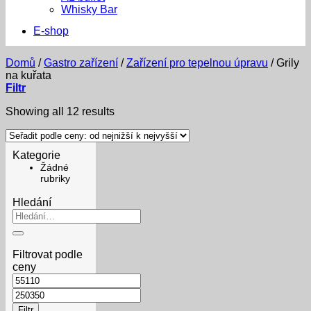
Whisky Bar
E-shop
Domů
/
Gastro zařízení
/
Zařízení pro tepelnou úpravu
/
Grily
na kuřata
Filtr
Sorted
Showing all 12 results
by
price:
low
Kategorie
to
Žádné
high
rubriky
Hledání
Hledat:
Filtrovat podle
ceny
Minimální
cena
Maximální
cena
Filtr