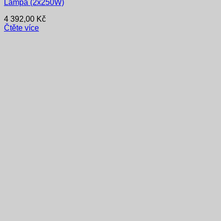
Lampa (2x250W)
4 392,00
Kč
Čtěte více