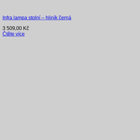
Infra lampa stolní – hliník černá
3 509,00
Kč
Čtěte více