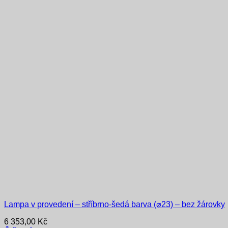
Lampa v provedení – stříbrno-šedá barva (⌀23) – bez žárovky
6 353,00
Kč