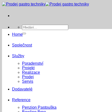
Přeskočit
na
obsah
Hledat:
Home
Společnost
Služby
Poradenství
Projekt
Realizace
Prodej
Servis
Dodavatelé
Reference
Penzion Pastouška
Bowling Brno