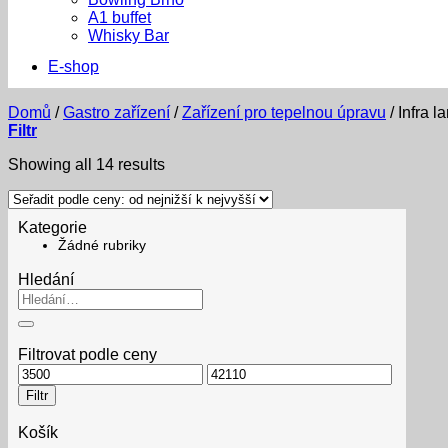
A1 buffet
Whisky Bar
E-shop
Domů
/
Gastro zařízení
/
Zařízení pro tepelnou úpravu
/
Infra l
Filtr
Sorted
Showing all 14 results
by
price:
low
Kategorie
to
Žádné rubriky
high
Hledání
Hledat:
Filtrovat podle ceny
Minimální
Maximální
cena
cena
Filtr
Košík