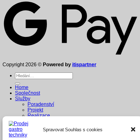
Copyright 2026 ©
Powered by
itispartner
Hledat:
Home
Společnost
Služby
Poradenství
Projekt
Realizace
Prodej
Servis
Spravovat Souhlas s cookies
Dodavatelé
Reference