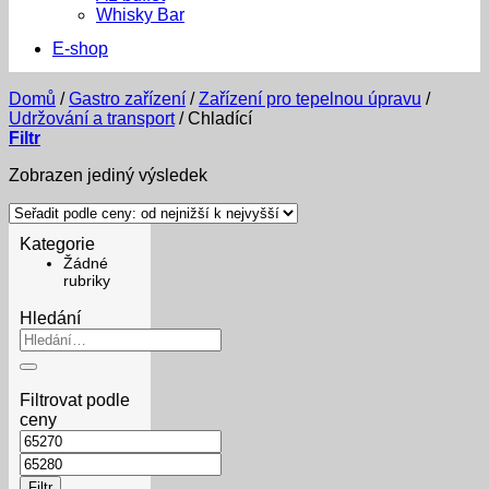
Whisky Bar
E-shop
Domů
/
Gastro zařízení
/
Zařízení pro tepelnou úpravu
/
Udržování a transport
/
Chladící
Filtr
Zobrazen jediný výsledek
Kategorie
Žádné
rubriky
Hledání
Hledat:
Filtrovat podle
ceny
Minimální
cena
Maximální
cena
Filtr