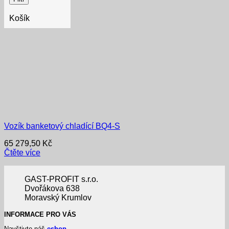
Košík
Vozík banketový chladící BQ4-S
65 279,50
Kč
Čtěte více
GAST-PROFIT s.r.o.
Dvořákova 638
Moravský Krumlov
INFORMACE PRO VÁS
Navštivte náš
eshop