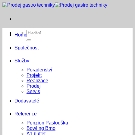
Přeskočit
na
obsah
Hledat:
Home
Společnost
Služby
Poradenství
Projekt
Realizace
Prodej
Servis
Dodavatelé
Reference
Penzion Pastouška
Bowling Brno
A1 buffet