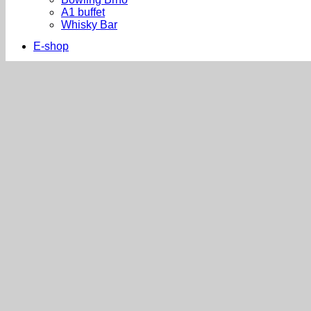
A1 buffet
Whisky Bar
E-shop