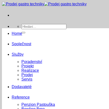
Přeskočit
na
obsah
Hledat:
Home
Společnost
Služby
Poradenství
Projekt
Realizace
Prodej
Servis
Dodavatelé
Reference
Penzion Pastouška
Bowling Brno