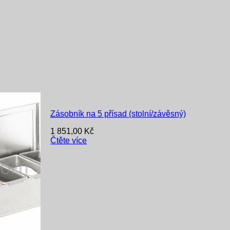
Zásobník na 5 přísad (stolní/závěsný)
1 851,00
Kč
Čtěte více