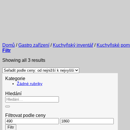
Domů
/
Gastro zařízení
/
Kuchyňský inventář
/
Kuchyňské pom
Filtr
Sorted
Showing all 3 results
by
price:
low
Kategorie
to
Žádné rubriky
high
Hledání
Hledat:
Filtrovat podle ceny
Minimální
Maximální
cena
cena
Filtr