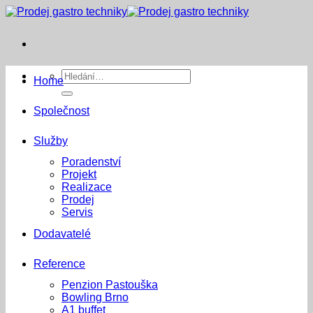
Přeskočit
na
obsah
Hledat:
Home
Společnost
Služby
Poradenství
Projekt
Realizace
Prodej
Servis
Dodavatelé
Reference
Penzion Pastouška
Bowling Brno
A1 buffet