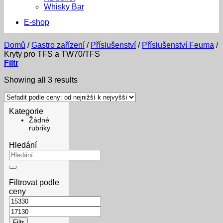
Whisky Bar
E-shop
Domů
/
Gastro zařízení
/
Příslušenství
/
Příslušenství Feuma
/
Kryty pro TFS a TW70/TFS
Filtr
Sorted
Showing all 3 results
by
price:
low
Kategorie
to
Žádné
high
rubriky
Hledání
Hledat:
Filtrovat podle
ceny
Minimální
cena
Maximální
cena
Filtr