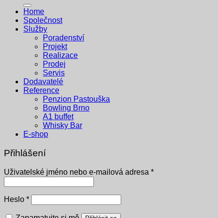
Home
Společnost
Služby
Poradenství
Projekt
Realizace
Prodej
Servis
Dodavatelé
Reference
Penzion Pastouška
Bowling Brno
A1 buffet
Whisky Bar
E-shop
Přihlášení
Povinné
Uživatelské jméno nebo e-mailová adresa
*
Povinné
Heslo
*
Zapamatujte si mě