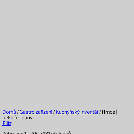
Domů
/
Gastro zařízení
/
Kuchyňský inventář
/
Hrnce |
pekáče | pánve
Filtr
Sorted
Zobrazen 1. – 36. z 131 výsledků