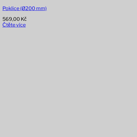
Poklice (Ø200 mm)
569,00
Kč
Čtěte více