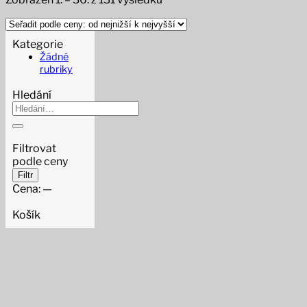
by
price:
low
Kategorie
to
Žádné
high
rubriky
Hledání
Hledat:
Filtrovat
podle ceny
Minimální
Maximální
Filtr
cena
cena
Cena:
—
Košík