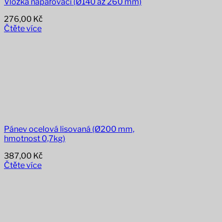
Vložka napařovací (Ø140 až 260 mm)
276,00
Kč
Čtěte více
Pánev ocelová lisovaná (Ø200 mm,
hmotnost 0,7kg)
387,00
Kč
Čtěte více