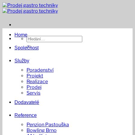
Přeskočit
na
obsah
Home
Hledat:
Společnost
Služby
Poradenství
Projekt
Realizace
Prodej
Servis
Dodavatelé
Reference
Penzion Pastouška
Bowling Brno