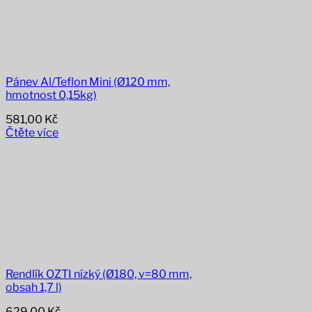
Pánev Al/Teflon Mini (Ø120 mm,
hmotnost 0,15kg)
581,00
Kč
Čtěte více
Rendlík OZTI nízký (Ø180, v=80 mm,
obsah 1,7 l)
629,00
Kč