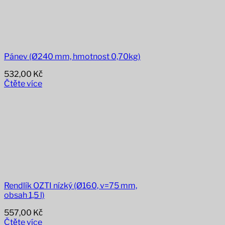
Pánev (Ø240 mm, hmotnost 0,70kg)
532,00
Kč
Čtěte více
Rendlík OZTI nízký (Ø160, v=75 mm,
obsah 1,5 l)
557,00
Kč
Čtěte více