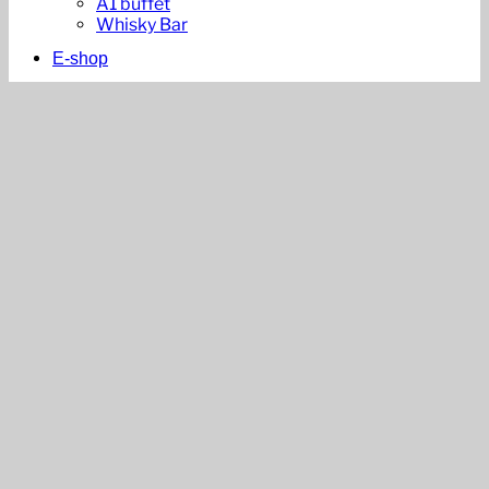
A1 buffet
Whisky Bar
E-shop