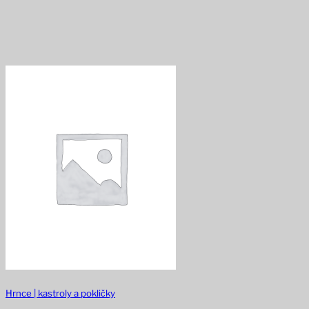
Hrnce | kastroly a pokličky