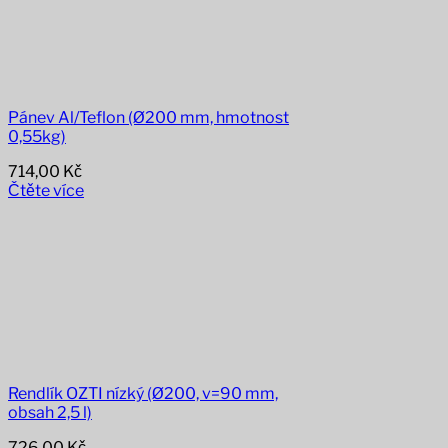
Pánev Al/Teflon (Ø200 mm, hmotnost
0,55kg)
714,00
Kč
Čtěte více
Rendlík OZTI nízký (Ø200, v=90 mm,
obsah 2,5 l)
726,00
Kč