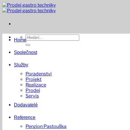
Přeskočit
na
obsah
Hledat:
Home
Společnost
Služby
Poradenství
Projekt
Realizace
Prodej
Servis
Dodavatelé
Reference
Penzion Pastouška