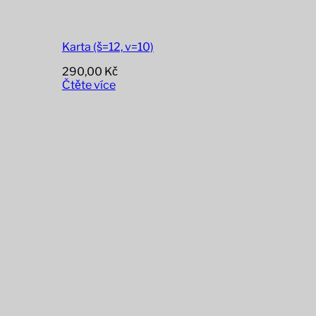
Karta (š=12, v=10)
290,00
Kč
Čtěte více