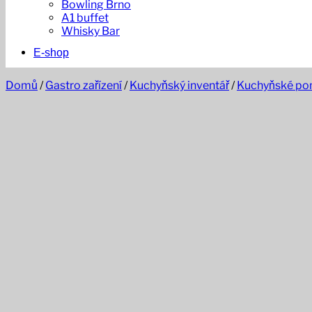
Bowling Brno
A1 buffet
Whisky Bar
E-shop
Domů
/
Gastro zařízení
/
Kuchyňský inventář
/
Kuchyňské p