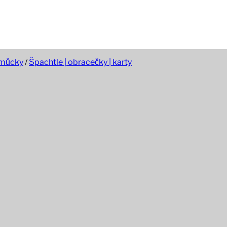
omůcky
/
Špachtle | obracečky | karty