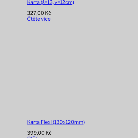
Karta (š=13, v=12cm)
327,00
Kč
Čtěte více
Karta Flexi (130x120mm)
399,00
Kč