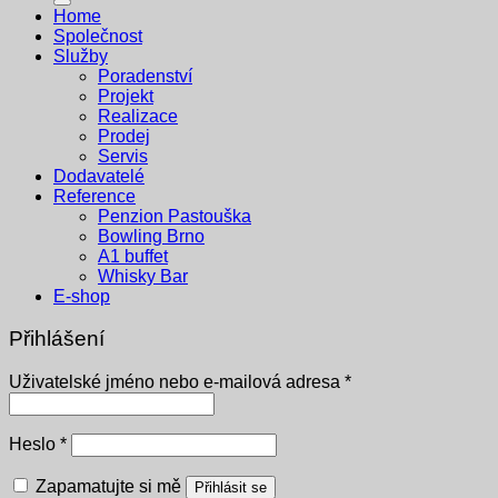
Home
Společnost
Služby
Poradenství
Projekt
Realizace
Prodej
Servis
Dodavatelé
Reference
Penzion Pastouška
Bowling Brno
A1 buffet
Whisky Bar
E-shop
Přihlášení
Povinné
Uživatelské jméno nebo e-mailová adresa
*
Povinné
Heslo
*
Zapamatujte si mě
Přihlásit se