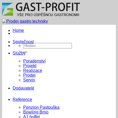
Přeskočit
na
obsah
Home
Společnost
Hledat:
Služby
Poradenství
Projekt
Realizace
Prodej
Servis
Dodavatelé
Reference
Penzion Pastouška
Bowling Brno
A1 buffet