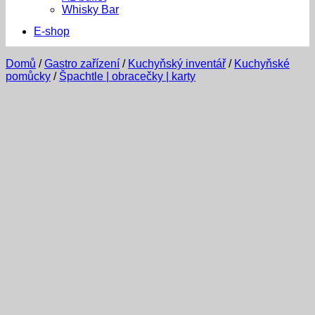
Whisky Bar
E-shop
Domů
/
Gastro zařízení
/
Kuchyňský inventář
/
Kuchyňské
pomůcky
/
Špachtle | obracečky | karty