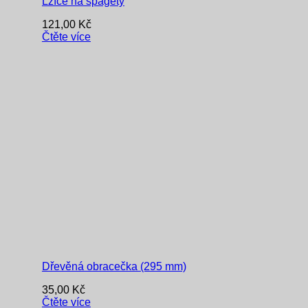
Lžíce na špagety
121,00
Kč
Čtěte více
Dřevěná obracečka (295 mm)
35,00
Kč
Čtěte více