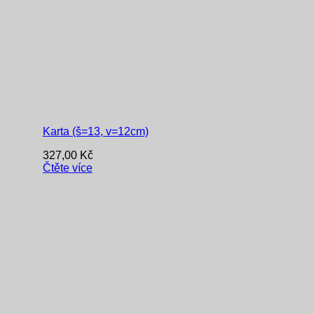
Karta (š=13, v=12cm)
327,00
Kč
Čtěte více