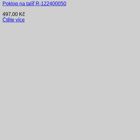
Poklop na talíř R-122400050
497,00
Kč
Čtěte více