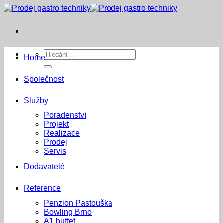
Přeskočit
na
obsah
Hledat:
Home
Společnost
Služby
Poradenství
Projekt
Realizace
Prodej
Servis
Dodavatelé
Reference
Penzion Pastouška
Bowling Brno
A1 buffet