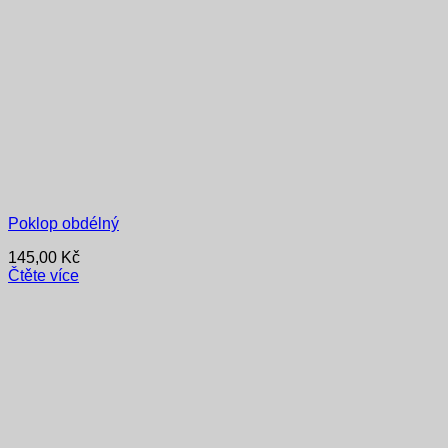
Poklop obdélný
145,00
Kč
Čtěte více