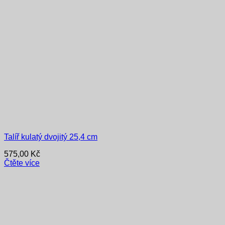
Talíř kulatý dvojitý 25,4 cm
575,00
Kč
Čtěte více