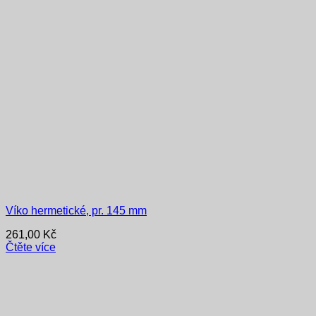
Víko hermetické, pr. 145 mm
261,00
Kč
Čtěte více