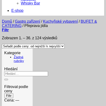
Whisky Bar
E-shop
Domů
/
Gastro zařízení
/
Kuchyňské vybavení
/
BUFET &
CATERING
/
Přeprava jídla
Filtr
Sorted
Zobrazen 1. – 36. z 124 výsledků
by
price:
low
Kategorie
to
Žádné
high
rubriky
Hledání
Hledat:
Filtrovat podle
ceny
Minimální
Maximální
Filtr
cena
cena
Cena:
—