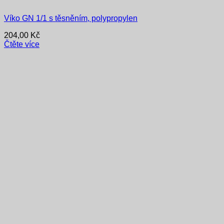
Víko GN 1/1 s těsněním, polypropylen
204,00
Kč
Čtěte více