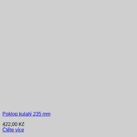
Poklop kulatý 235 mm
422,00
Kč
Čtěte více