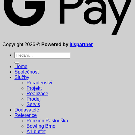
Copyright 2026 ©
Powered by
itispartner
Hledat:
Home
Společnost
Služby
Poradenství
Projekt
Realizace
Prodej
Servis
Dodavatelé
Reference
Penzion Pastouška
Bowling Brno
A1 buffet