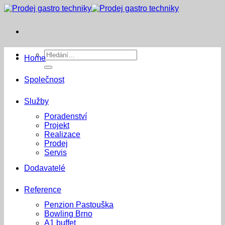
Přeskočit
na
obsah
Hledat:
Home
Společnost
Služby
Poradenství
Projekt
Realizace
Prodej
Servis
Dodavatelé
Reference
Penzion Pastouška
Bowling Brno
A1 buffet