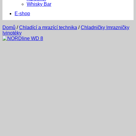
Whisky Bar
E-shop
Domů
/
Chladící a mrazící technika
/
Chladničky |mrazničky
|vinotéky