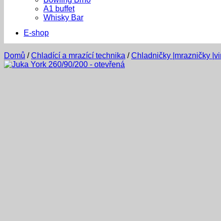
A1 buffet
Whisky Bar
E-shop
Domů
/
Chladící a mrazící technika
/
Chladničky |mrazničky |v