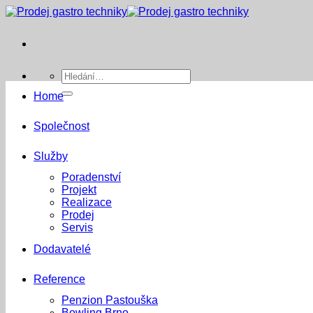
Přeskočit
na
obsah
Hledat:
Home
Společnost
Služby
Poradenství
Projekt
Realizace
Prodej
Servis
Dodavatelé
Reference
Penzion Pastouška
Bowling Brno