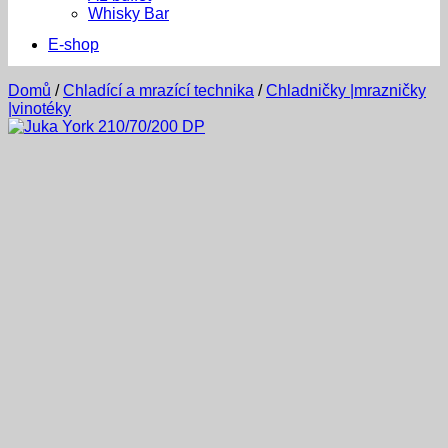
Whisky Bar
E-shop
Domů
/
Chladící a mrazící technika
/
Chladničky |mrazničky
|vinotéky