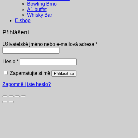
Bowling Brno
A1 buffet
Whisky Bar
E-shop
Přihlášení
Povinné
Uživatelské jméno nebo e-mailová adresa
*
Povinné
Heslo
*
Zapamatujte si mě
Přihlásit se
Zapomněli jste heslo?