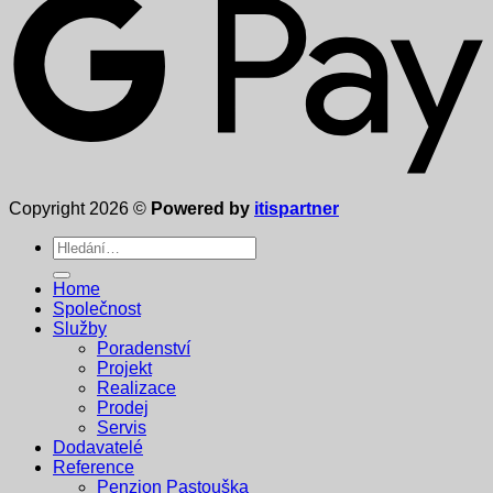
Copyright 2026 ©
Powered by
itispartner
Hledat:
Home
Společnost
Služby
Poradenství
Projekt
Realizace
Prodej
Servis
Dodavatelé
Reference
Penzion Pastouška