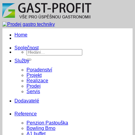
Přeskočit
na
obsah
Home
Společnost
Hledat:
Služby
Poradenství
Projekt
Realizace
Prodej
Servis
Dodavatelé
Reference
Penzion Pastouška
Bowling Brno
A1 buffet