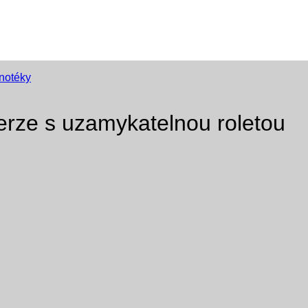
inotéky
erze s uzamykatelnou roletou