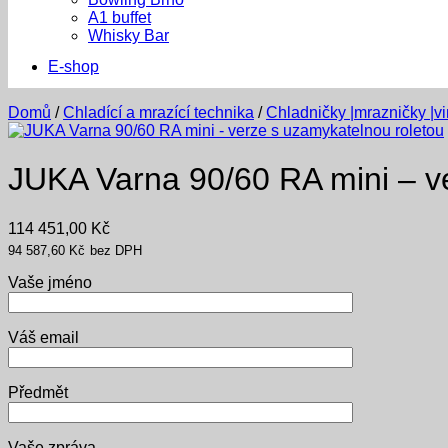
A1 buffet
Whisky Bar
E-shop
Domů
/
Chladící a mrazící technika
/
Chladničky |mrazničky |v
JUKA Varna 90/60 RA mini – v
114 451,00
Kč
94 587,60
Kč
bez DPH
Vaše jméno
Váš email
Předmět
Vaše zpráva