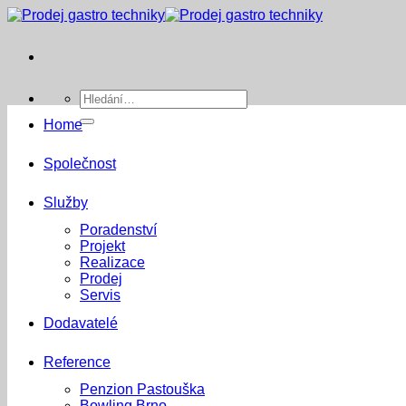
Přeskočit
na
obsah
Hledat:
Home
Společnost
Služby
Poradenství
Projekt
Realizace
Prodej
Servis
Dodavatelé
Reference
Penzion Pastouška
Bowling Brno