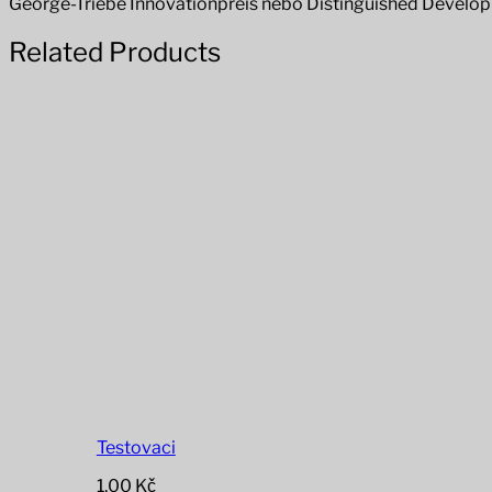
George-Triebe Innovationpreis nebo Distinguished Develo
Related Products
Testovaci
1,00
Kč