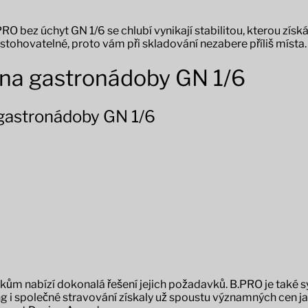
bez úchyt GN 1/6 se chlubí vynikají stabilitou, kterou získá
stohovatelné, proto vám při skladování nezabere příliš místa
 na gastronádoby GN 1/6
 gastronádoby GN 1/6
íkům nabízí dokonalá řešení jejich požadavků. B.PRO je také
ing i společné stravování získaly už spoustu významných cen 