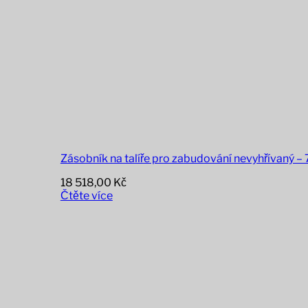
Zásobník na talíře pro zabudování nevyhřívaný – 7
18 518,00
Kč
Čtěte více