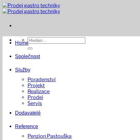
Přeskočit
na
obsah
Hledat:
Home
Společnost
Služby
Poradenství
Projekt
Realizace
Prodej
Servis
Dodavatelé
Reference
Penzion Pastouška