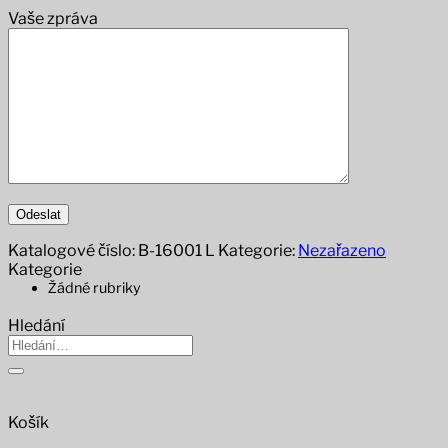
Vaše zpráva
Katalogové číslo:
B-16001 L
Kategorie:
Nezařazeno
Kategorie
Žádné rubriky
Hledání
Hledat:
Košík