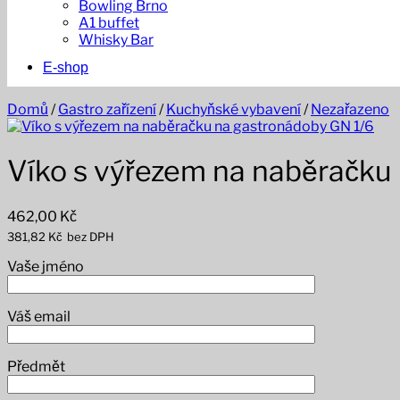
Bowling Brno
A1 buffet
Whisky Bar
E-shop
Domů
/
Gastro zařízení
/
Kuchyňské vybavení
/
Nezařazeno
Víko s výřezem na naběračku
462,00
Kč
381,82
Kč
bez DPH
Vaše jméno
Váš email
Předmět