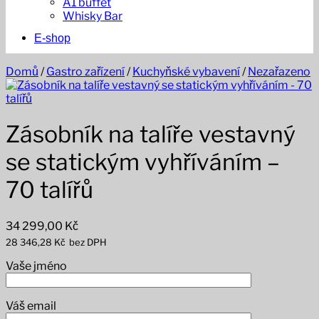
A1 buffet
Whisky Bar
E-shop
Domů
/
Gastro zařízení
/
Kuchyňské vybavení
/
Nezařazeno
Zásobník na talíře vestavný
se statickým vyhříváním –
70 talířů
34 299,00
Kč
28 346,28
Kč
bez DPH
Vaše jméno
Váš email