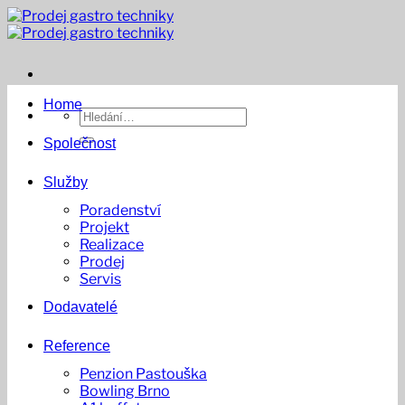
Přeskočit
na
obsah
Home
Hledat:
Společnost
Služby
Poradenství
Projekt
Realizace
Prodej
Servis
Dodavatelé
Reference
Penzion Pastouška
Bowling Brno