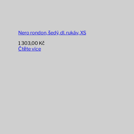
Nero rondon, šedý, dl. rukáv, XS
1 303,00
Kč
Čtěte více