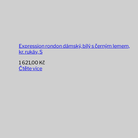
Expression rondon dámský, bílý s černým lemem,
kr. rukáv, S
1 621,00
Kč
Čtěte více