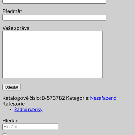
Předmět
Vaše zpráva
Katalogové číslo:
B-573782
Kategorie:
Nezařazeno
Kategorie
Žádné rubriky
Hledání
Hledat: