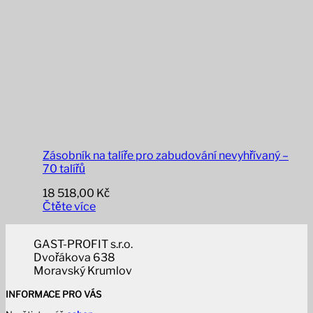
Zásobník na talíře pro zabudování nevyhřívaný –
70 talířů
18 518,00
Kč
Čtěte více
GAST-PROFIT s.r.o.
Dvořákova 638
Moravský Krumlov
INFORMACE PRO VÁS