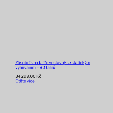
Zásobník na talíře vestavný se statickým
vyhříváním – 80 talířů
34 299,00
Kč
Čtěte více