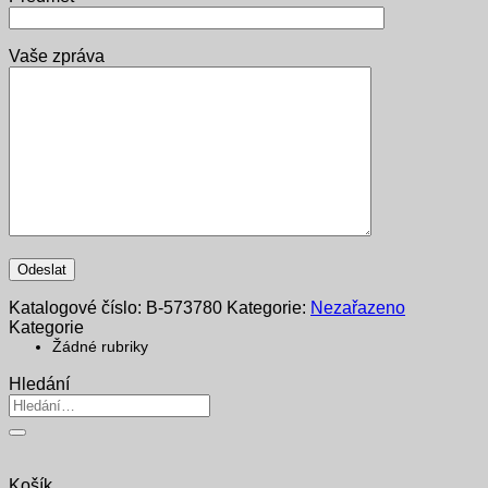
Vaše zpráva
Katalogové číslo:
B-573780
Kategorie:
Nezařazeno
Kategorie
Žádné rubriky
Hledání
Hledat:
Košík