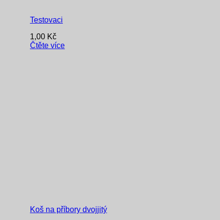
Testovaci
1,00
Kč
Čtěte více
Koš na příbory dvojjitý