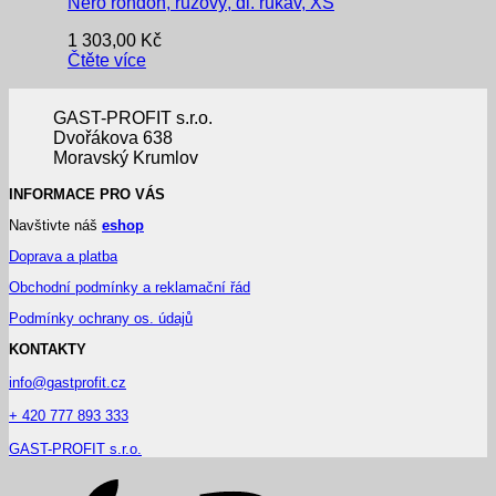
Nero rondon, růžový, dl. rukáv, XS
1 303,00
Kč
Čtěte více
GAST-PROFIT s.r.o.
Dvořákova 638
Moravský Krumlov
INFORMACE PRO VÁS
Navštivte náš
eshop
Doprava a platba
Obchodní podmínky a reklamační řád
Podmínky ochrany os. údajů
KONTAKTY
info@gastprofit.cz
+ 420 777 893 333
GAST-PROFIT s.r.o.