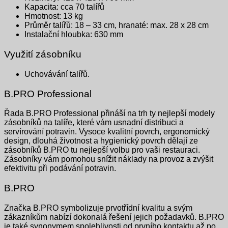
Kapacita: cca 70 talířů
Hmotnost: 13 kg
Průměr talířů: 18 – 33 cm, hranaté: max. 28 x 28 cm
Instalační hloubka: 630 mm
Využití zásobníku
Uchovávání talířů.
B.PRO Professional
Řada B.PRO Professional přináší na trh ty nejlepší modely
zásobníků na talíře, které vám usnadní distribuci a
servírování potravin.
Vysoce kvalitní povrch, ergonomický
design, dlouhá životnost a hygienický povrch dělají ze
zásobníků B.PRO tu nejlepší volbu pro vaši restauraci.
Zásobníky vám pomohou snížit náklady na provoz a zvýšit
efektivitu při podávání potravin.
B.PRO
Značka B.PRO symbolizuje prvotřídní kvalitu a svým
zákazníkům nabízí dokonalá řešení jejich požadavků. B.PRO
je také synonymem spolehlivosti od prvního kontaktu až po