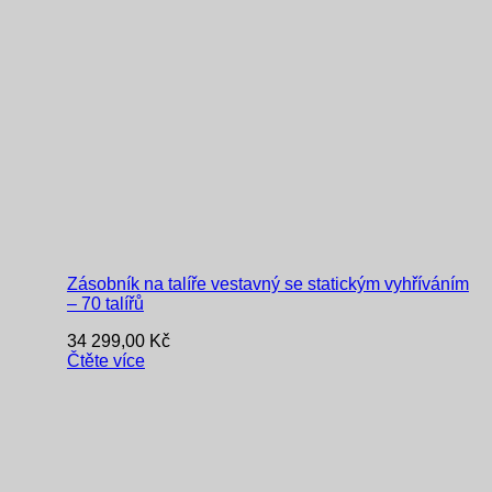
Zásobník na talíře vestavný se statickým vyhříváním
– 70 talířů
34 299,00
Kč
Čtěte více