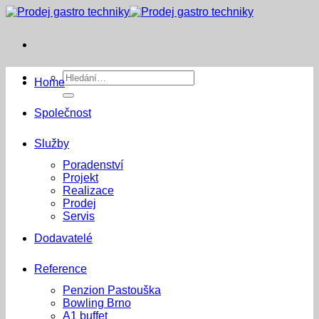
Přeskočit
na
obsah
Hledat:
Home
Společnost
Služby
Poradenství
Projekt
Realizace
Prodej
Servis
Dodavatelé
Reference
Penzion Pastouška
Bowling Brno
A1 buffet