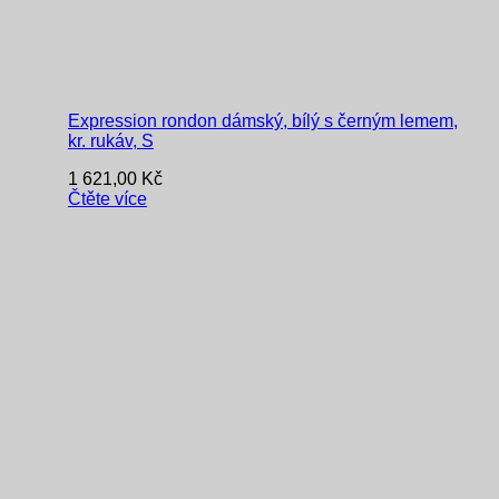
Expression rondon dámský, bílý s černým lemem,
kr. rukáv, S
1 621,00
Kč
Čtěte více