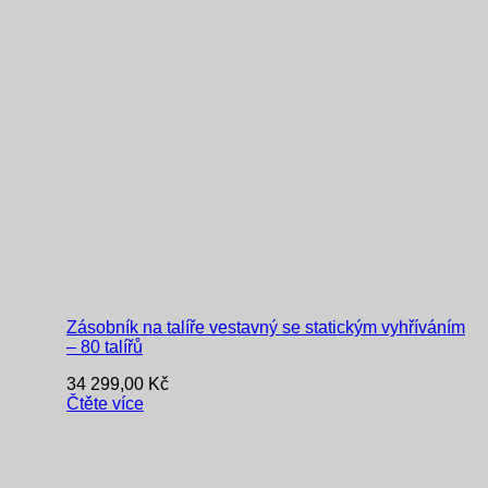
Zásobník na talíře vestavný se statickým vyhříváním
– 80 talířů
34 299,00
Kč
Čtěte více