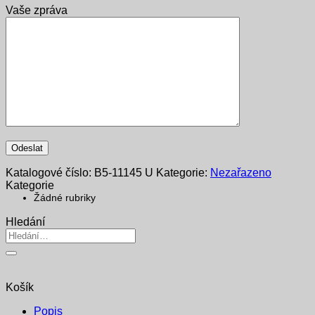
Vaše zpráva
Katalogové číslo:
B5-11145 U
Kategorie:
Nezařazeno
Kategorie
Žádné rubriky
Hledání
Hledat:
Košík
Popis