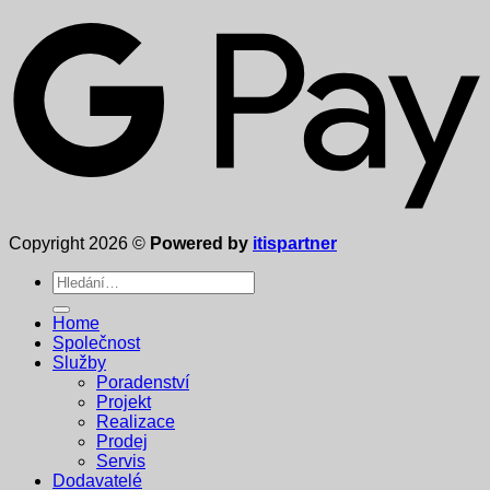
Copyright 2026 ©
Powered by
itispartner
Hledat:
Home
Společnost
Služby
Poradenství
Projekt
Realizace
Prodej
Servis
Dodavatelé