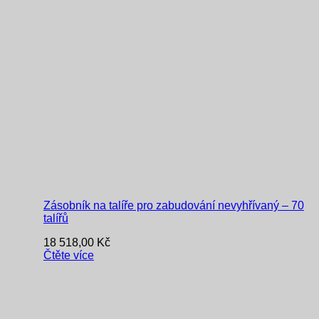
Zásobník na talíře pro zabudování nevyhřívaný – 70
talířů
18 518,00
Kč
Čtěte více