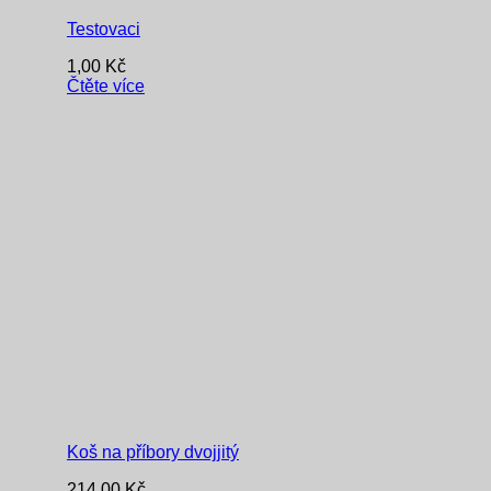
Testovaci
1,00
Kč
Čtěte více
Koš na příbory dvojjitý
214,00
Kč