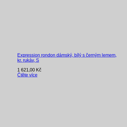
Expression rondon dámský, bílý s černým lemem,
kr. rukáv, S
1 621,00
Kč
Čtěte více