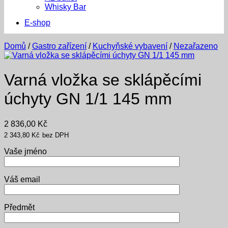
Whisky Bar
E-shop
Domů
/
Gastro zařízení
/
Kuchyňské vybavení
/
Nezařazeno
Varná vložka se sklápěcími
úchyty GN 1/1 145 mm
2 836,00
Kč
2 343,80
Kč
bez DPH
Vaše jméno
Váš email
Předmět