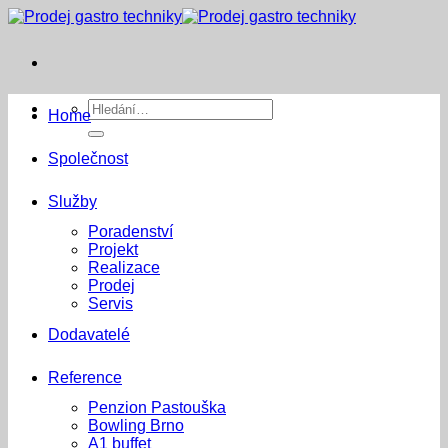
Přeskočit
na
obsah
Hledat:
Home
Společnost
Služby
Poradenství
Projekt
Realizace
Prodej
Servis
Dodavatelé
Reference
Penzion Pastouška
Bowling Brno
A1 buffet