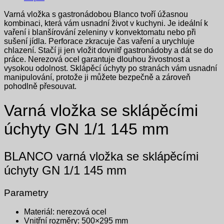
Varná vložka s gastronádobou Blanco tvoří úžasnou
kombinaci, která vám usnadní život v kuchyni. Je ideální k
vaření i blanšírování zeleniny v konvektomatu nebo při
sušení jídla. Perforace zkracuje čas vaření a urychluje
chlazení. Stačí ji jen vložit dovnitř gastronádoby a dát se do
práce. Nerezová ocel garantuje dlouhou živostnost a
vysokou odolnost. Sklápěcí úchyty po stranách vám usnadní
manipulování, protože ji můžete bezpečně a zároveň
pohodlně přesouvat.
Varná vložka se sklápěcími
úchyty GN 1/1 145 mm
BLANCO varná vložka se sklápěcími
úchyty GN 1/1 145 mm
Parametry
Materiál: nerezová ocel
Vnitřní rozměry: 500×295 mm