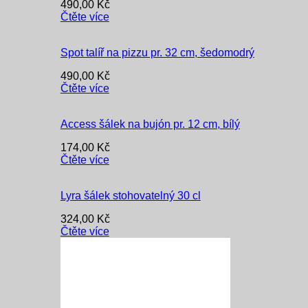
490,00
Kč
Čtěte více
Spot talíř na pizzu pr. 32 cm, šedomodrý
490,00
Kč
Čtěte více
Access šálek na bujón pr. 12 cm, bílý
174,00
Kč
Čtěte více
Lyra šálek stohovatelný 30 cl
324,00
Kč
Čtěte více