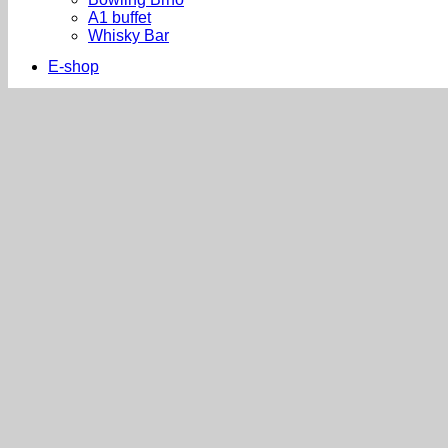
A1 buffet
Whisky Bar
E-shop