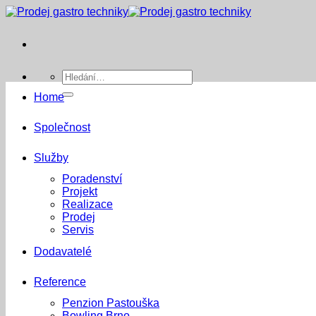
Přeskočit
na
obsah
Hledat:
Home
Společnost
Služby
Poradenství
Projekt
Realizace
Prodej
Servis
Dodavatelé
Reference
Penzion Pastouška
Bowling Brno