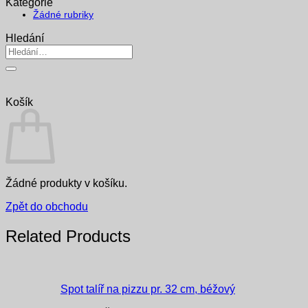
Kategorie
Žádné rubriky
Hledání
Hledat:
Košík
Žádné produkty v košíku.
Zpět do obchodu
Related Products
Spot talíř na pizzu pr. 32 cm, béžový