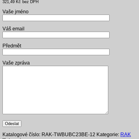
321,49
Kč
bez DPH
Vaše jméno
Váš email
Předmět
Vaše zpráva
Katalogové číslo:
RAK-TWBUBC23BE-12
Kategorie:
RAK