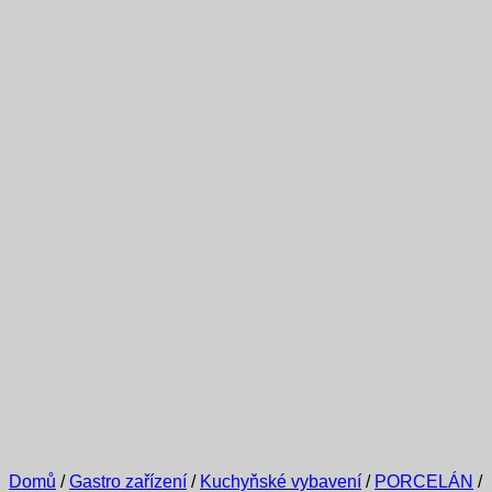
Domů
/
Gastro zařízení
/
Kuchyňské vybavení
/
PORCELÁN
/