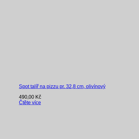
Spot talíř na pizzu pr. 32,8 cm, olivínový
490,00
Kč
Čtěte více