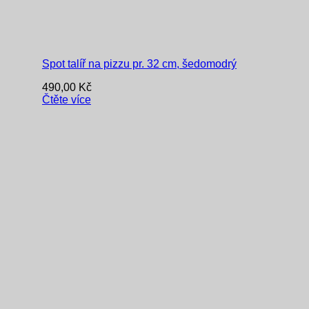
Spot talíř na pizzu pr. 32 cm, šedomodrý
490,00
Kč
Čtěte více