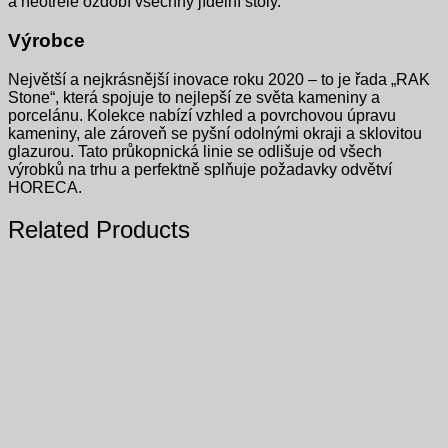
a neotřele ozdobí všechny jídelní stoly.
Výrobce
Největší a nejkrásnější inovace roku 2020 – to je řada „RAK
Stone“, která spojuje to nejlepší ze světa kameniny a
porcelánu. Kolekce nabízí vzhled a povrchovou úpravu
kameniny, ale zároveň se pyšní odolnými okraji a sklovitou
glazurou. Tato průkopnická linie se odlišuje od všech
výrobků na trhu a perfektně splňuje požadavky odvětví
HORECA.
Related Products