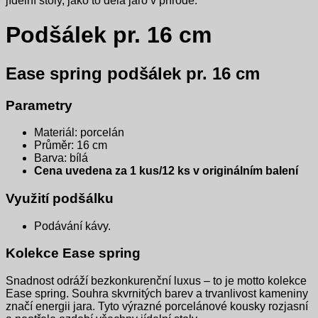
jídelní stoly, jako to dělá jaro v přírodě.
Podšálek pr. 16 cm
Ease spring podšálek pr. 16 cm
Parametry
Materiál: porcelán
Průměr: 16 cm
Barva: bílá
Cena uvedena za 1 kus/12 ks v originálním balení
Využití podšálku
Podávání kávy.
Kolekce Ease spring
Snadnost odráží bezkonkurenční luxus – to je motto kolekce
Ease spring. Souhra skvrnitých barev a trvanlivost kameniny
značí energii jara. Tyto výrazné porcelánové kousky rozjasní