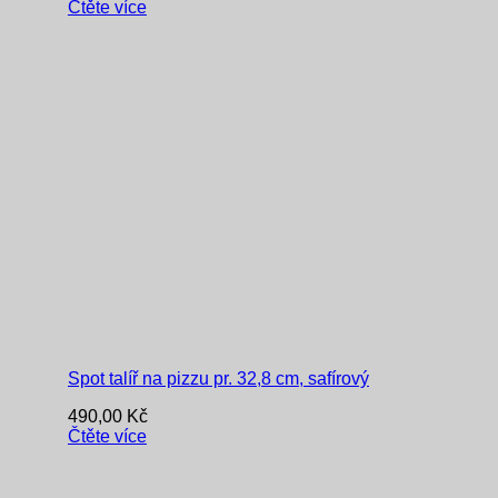
Čtěte více
Spot talíř na pizzu pr. 32,8 cm, safírový
490,00
Kč
Čtěte více