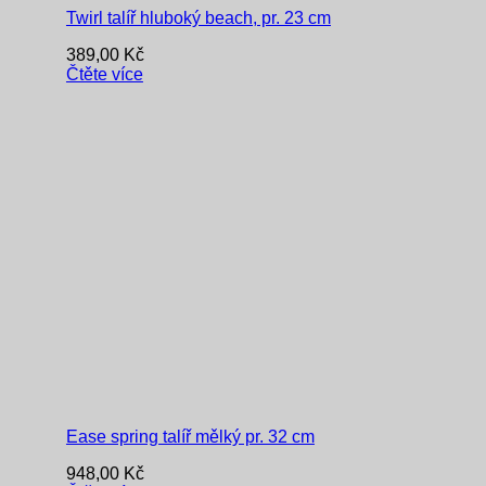
Twirl talíř hluboký beach, pr. 23 cm
389,00
Kč
Čtěte více
Ease spring talíř mělký pr. 32 cm
948,00
Kč