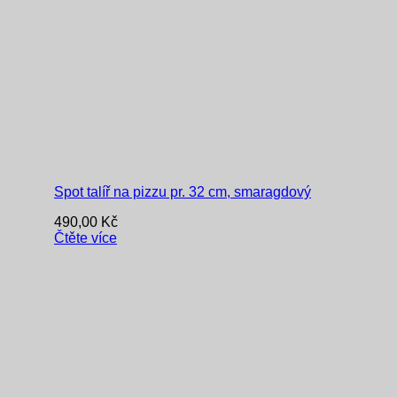
Spot talíř na pizzu pr. 32 cm, smaragdový
490,00
Kč
Čtěte více