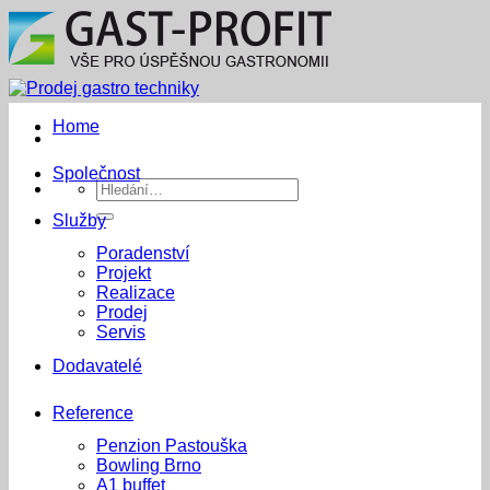
Přeskočit
na
obsah
Home
Společnost
Hledat:
Služby
Poradenství
Projekt
Realizace
Prodej
Servis
Dodavatelé
Reference
Penzion Pastouška
Bowling Brno
A1 buffet