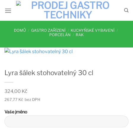
Přeskočit
na
obsah
DOMŮ
/
GASTRO ZAŘÍZENÍ
/
KUCHYŇSKÉ VYBAVENÍ
/
PORCELÁN
/
RAK
Lyra šálek stohovatelný 30 cl
324,00
Kč
267,77
Kč
bez DPH
Vaše jméno