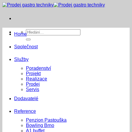
Přeskočit
na
obsah
Hledat:
Home
Společnost
Služby
Poradenství
Projekt
Realizace
Prodej
Servis
Dodavatelé
Reference
Penzion Pastouška
Bowling Brno
A1 buffet