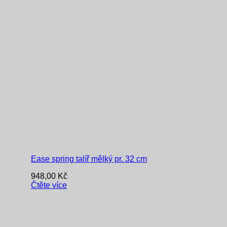
Ease spring talíř mělký pr. 32 cm
948,00
Kč
Čtěte více