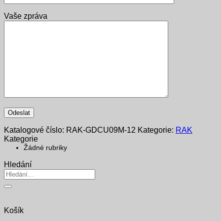
Vaše zpráva
Katalogové číslo:
RAK-GDCU09M-12
Kategorie:
RAK
Kategorie
Žádné rubriky
Hledání
Hledat:
Košík