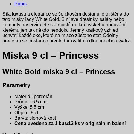
Popis
Síla luxusu a elegance ve špičkovém designu je otištěna do
této misky řady White Gold. S ní své dresinky, saláty nebo
kompoty naservírujete s atmosférou královského hodování,
kterému jen tak někdo neodolá. Jemný krajkový vzhled
uchvátí každé oko, které na misce zůstane stát. Odolný
porcelán se postará o prvotřídní kvalitu a dlouhodobou výdrž.
Miska 9 cl – Princess
White Gold miska 9 cl – Princess
Parametry
Materiál: porcelán
Průměr: 6,5 cm
Výška: 5,5 cm
Objem: 9 cl
Barva: slonová kost
Cena uvedena za 1 kus/12 ks v originálním balení