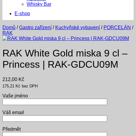
Whisky Bar
E-shop
Domů
/
Gastro zařízení
/
Kuchyňské vybavení
/
PORCELÁN
/
RAK
RAK White Gold miska 9 cl –
Princess | RAK-GDCU09M
212,00
Kč
175,21
Kč
bez DPH
Vaše jméno
Váš email
Předmět