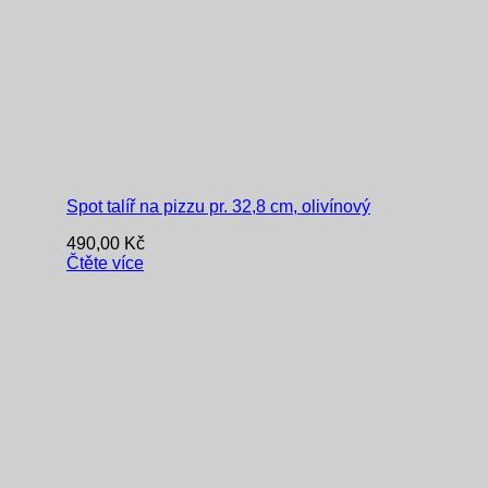
Spot talíř na pizzu pr. 32,8 cm, olivínový
490,00
Kč
Čtěte více