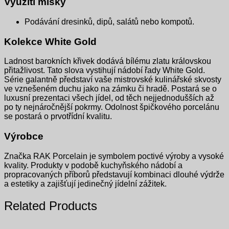
Využití
misky
Podávání dresinků, dipů, salátů nebo kompotů.
Kolekce White Gold
Ladnost barokních křivek dodává bílému zlatu královskou
přitažlivost. Tato slova vystihují nádobí řady White Gold.
Série galantně představí vaše mistrovské kulinářské skvosty
ve vznešeném duchu jako na zámku či hradě. Postará se o
luxusní prezentaci všech jídel, od těch nejjednodušších až
po ty nejnáročnější pokrmy. Odolnost špičkového porcelánu
se postará o prvotřídní kvalitu.
Výrobce
Značka RAK Porcelain je symbolem poctivé výroby a vysoké
kvality. Produkty v podobě kuchyňského nádobí a
propracovaných příborů představují kombinaci dlouhé výdrže
a estetiky a zajišťují jedinečný jídelní zážitek.
Related Products