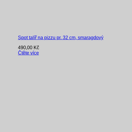
Spot talíř na pizzu pr. 32 cm, smaragdový
490,00
Kč
Čtěte více