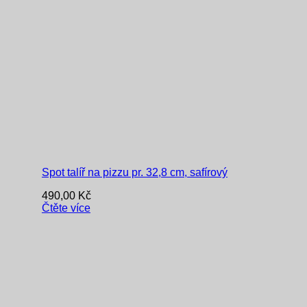
Spot talíř na pizzu pr. 32,8 cm, safírový
490,00
Kč
Čtěte více