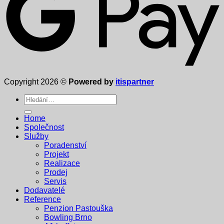
Copyright 2026 ©
Powered by
itispartner
Hledat:
Home
Společnost
Služby
Poradenství
Projekt
Realizace
Prodej
Servis
Dodavatelé
Reference
Penzion Pastouška
Bowling Brno