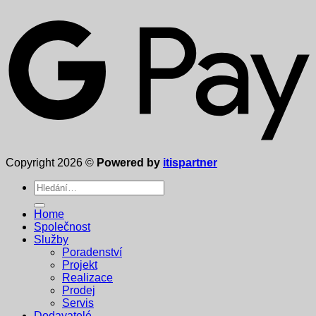
Copyright 2026 ©
Powered by
itispartner
Hledat:
Home
Společnost
Služby
Poradenství
Projekt
Realizace
Prodej
Servis
Dodavatelé