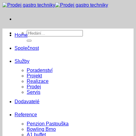
Přeskočit
na
obsah
Hledat:
Home
Společnost
Služby
Poradenství
Projekt
Realizace
Prodej
Servis
Dodavatelé
Reference
Penzion Pastouška
Bowling Brno
A1 buffet