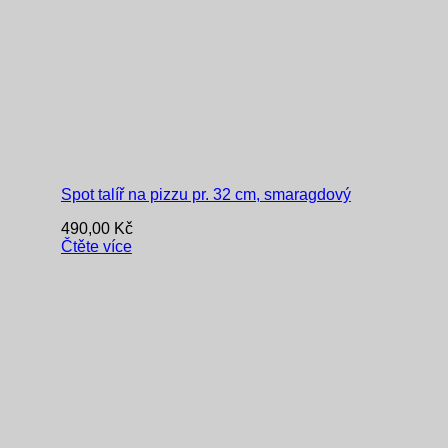
Spot talíř na pizzu pr. 32 cm, smaragdový
490,00
Kč
Čtěte více