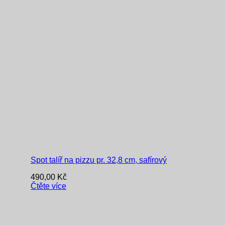
Spot talíř na pizzu pr. 32,8 cm, safírový
490,00
Kč
Čtěte více