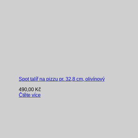
Spot talíř na pizzu pr. 32,8 cm, olivínový
490,00
Kč
Čtěte více