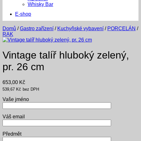
Whisky Bar
E-shop
Domů
/
Gastro zařízení
/
Kuchyňské vybavení
/
PORCELÁN
/
RAK
Vintage talíř hluboký zelený,
pr. 26 cm
653,00
Kč
539,67
Kč
bez DPH
Vaše jméno
Váš email
Předmět