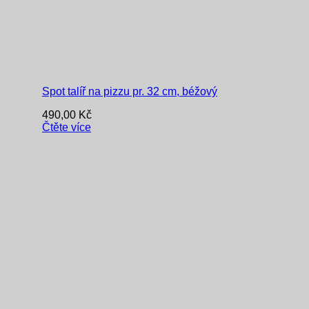
Spot talíř na pizzu pr. 32 cm, béžový
490,00
Kč
Čtěte více