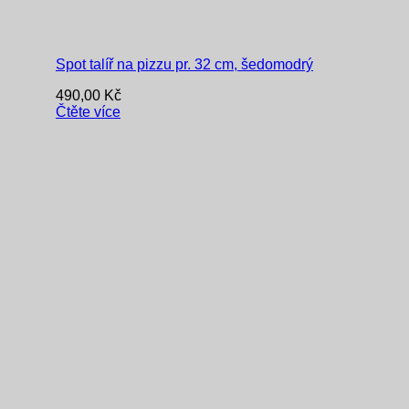
Spot talíř na pizzu pr. 32 cm, šedomodrý
490,00
Kč
Čtěte více