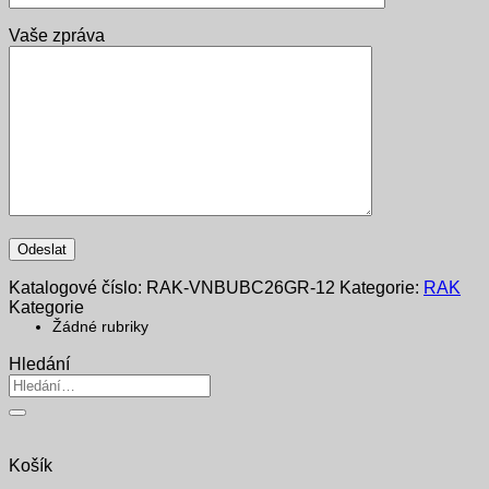
Vaše zpráva
Katalogové číslo:
RAK-VNBUBC26GR-12
Kategorie:
RAK
Kategorie
Žádné rubriky
Hledání
Hledat:
Košík