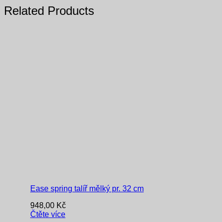
Related Products
Ease spring talíř mělký pr. 32 cm
948,00
Kč
Čtěte více