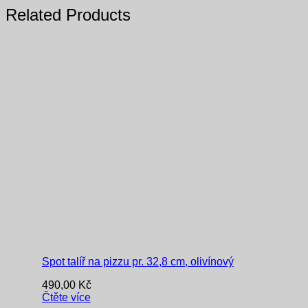
Related Products
Spot talíř na pizzu pr. 32,8 cm, olivínový
490,00
Kč
Čtěte více