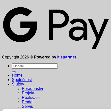
Copyright 2026 ©
Powered by
itispartner
Hledat:
Home
Společnost
Služby
Poradenství
Projekt
Realizace
Prodej
Servis
Dodavatelé