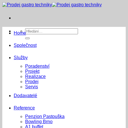
Přeskočit
na
obsah
Hledat:
Home
Společnost
Služby
Poradenství
Projekt
Realizace
Prodej
Servis
Dodavatelé
Reference
Penzion Pastouška
Bowling Brno
A1 buffet