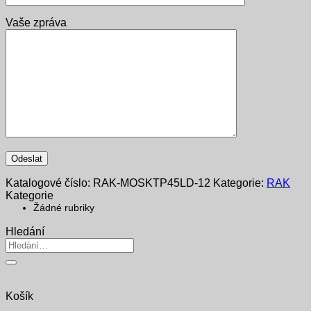
Vaše zpráva
Katalogové číslo:
RAK-MOSKTP45LD-12
Kategorie:
RAK
Kategorie
Žádné rubriky
Hledání
Hledat:
Košík