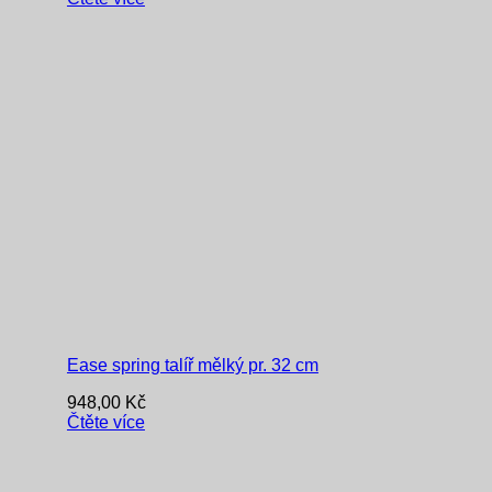
Ease spring talíř mělký pr. 32 cm
948,00
Kč
Čtěte více