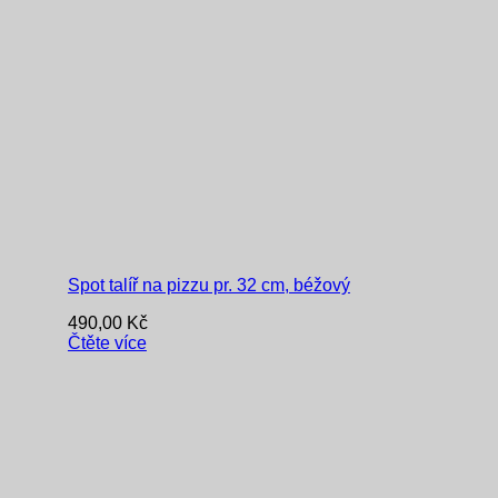
Spot talíř na pizzu pr. 32 cm, béžový
490,00
Kč
Čtěte více