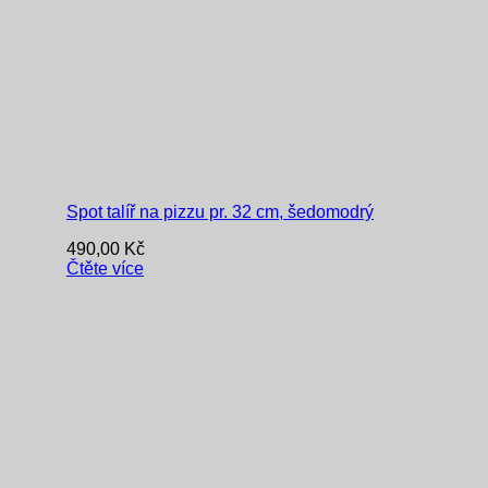
Spot talíř na pizzu pr. 32 cm, šedomodrý
490,00
Kč
Čtěte více