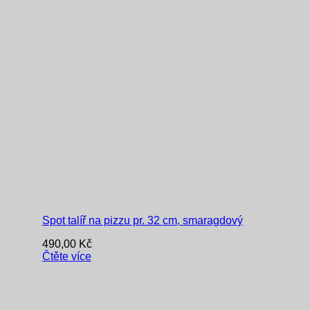
Spot talíř na pizzu pr. 32 cm, smaragdový
490,00
Kč
Čtěte více