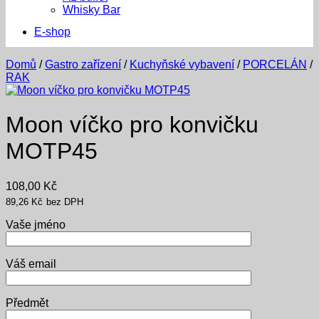
Whisky Bar
E-shop
Domů
/
Gastro zařízení
/
Kuchyňské vybavení
/
PORCELÁN
/
RAK
Moon víčko pro konvičku
MOTP45
108,00
Kč
89,26
Kč
bez DPH
Vaše jméno
Váš email
Předmět