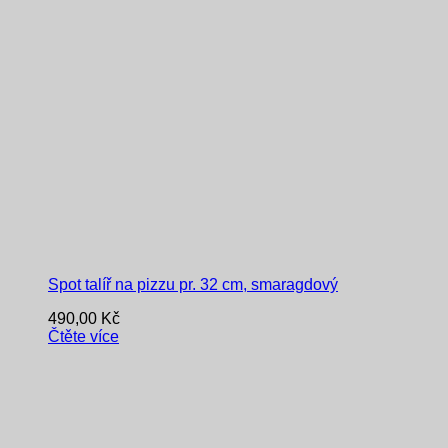
Spot talíř na pizzu pr. 32 cm, smaragdový
490,00
Kč
Čtěte více