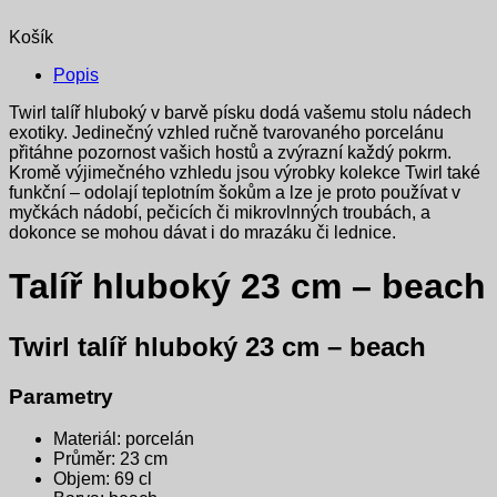
Košík
Popis
Twirl talíř hluboký v barvě písku dodá vašemu stolu nádech
exotiky. Jedinečný vzhled ručně tvarovaného porcelánu
přitáhne pozornost vašich hostů a zvýrazní každý pokrm.
Kromě výjimečného vzhledu jsou výrobky kolekce Twirl také
funkční – odolají teplotním šokům a lze je proto používat v
myčkách nádobí, pečicích či mikrovlnných troubách, a
dokonce se mohou dávat i do mrazáku či lednice.
Talíř hluboký 23 cm – beach
Twirl talíř hluboký 23 cm – beach
Parametry
Materiál: porcelán
Průměr: 23 cm
Objem: 69 cl