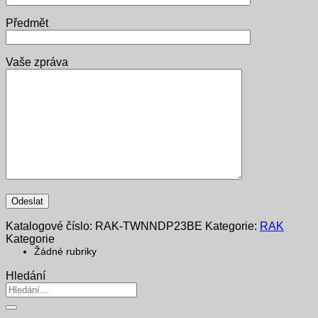
Předmět
Vaše zpráva
Katalogové číslo:
RAK-TWNNDP23BE
Kategorie:
RAK
Kategorie
Žádné rubriky
Hledání
Hledat: