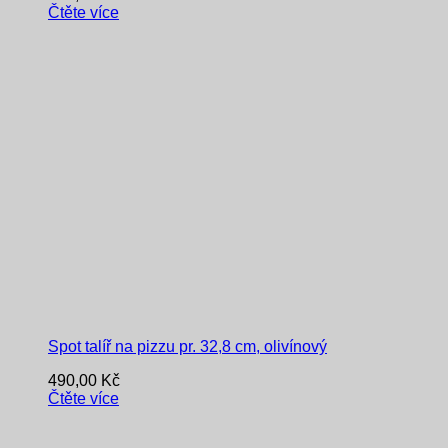
Čtěte více
Spot talíř na pizzu pr. 32,8 cm, olivínový
490,00
Kč
Čtěte více