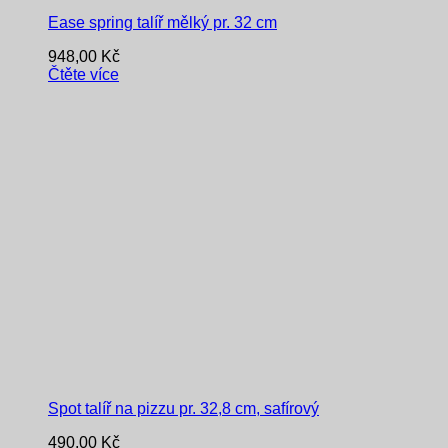
Ease spring talíř mělký pr. 32 cm
948,00
Kč
Čtěte více
Spot talíř na pizzu pr. 32,8 cm, safírový
490,00
Kč