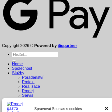
Copyright 2026 ©
Powered by
itispartner
Hledat:
Home
Společnost
Služby
Poradenství
Projekt
Realizace
Prodej
Servis
Dodavatelé
Reference
Spravovat Souhlas s cookies
Penzion Pastouška