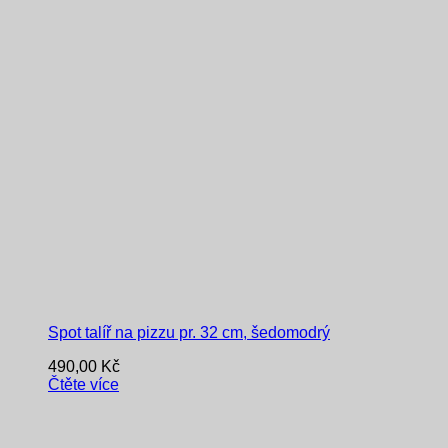
Spot talíř na pizzu pr. 32 cm, šedomodrý
490,00
Kč
Čtěte více