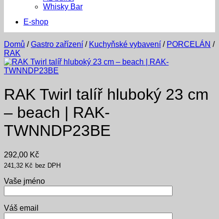
Whisky Bar
E-shop
Domů
/
Gastro zařízení
/
Kuchyňské vybavení
/
PORCELÁN
/
RAK
RAK Twirl talíř hluboký 23 cm
– beach | RAK-
TWNNDP23BE
292,00
Kč
241,32
Kč
bez DPH
Vaše jméno
Váš email