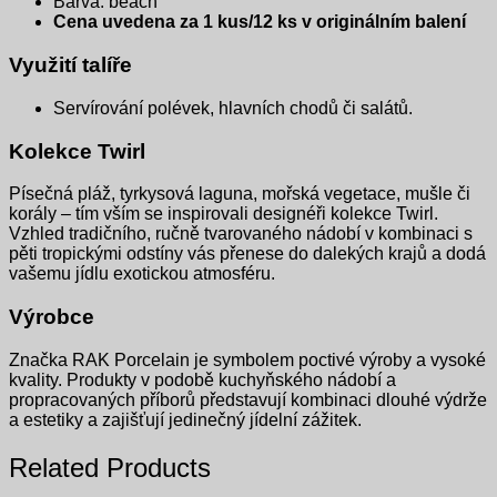
Barva: beach
Cena uvedena za 1 kus/12 ks v originálním balení
Využití talíře
Servírování polévek, hlavních chodů či salátů.
Kolekce Twirl
Písečná pláž, tyrkysová laguna, mořská vegetace, mušle či
korály – tím vším se inspirovali designéři kolekce Twirl.
Vzhled tradičního, ručně tvarovaného nádobí v kombinaci s
pěti tropickými odstíny vás přenese do dalekých krajů a dodá
vašemu jídlu exotickou atmosféru.
Výrobce
Značka RAK Porcelain je symbolem poctivé výroby a vysoké
kvality. Produkty v podobě kuchyňského nádobí a
propracovaných příborů představují kombinaci dlouhé výdrže
a estetiky a zajišťují jedinečný jídelní zážitek.
Related Products