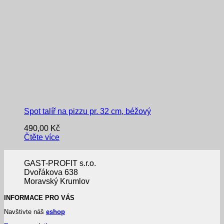
Spot talíř na pizzu pr. 32 cm, béžový
490,00
Kč
Čtěte více
GAST-PROFIT s.r.o.
Dvořákova 638
Moravský Krumlov
INFORMACE PRO VÁS
Navštivte náš
eshop