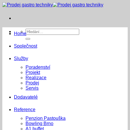
Přeskočit
na
obsah
Hledat:
Home
Společnost
Služby
Poradenství
Projekt
Realizace
Prodej
Servis
Dodavatelé
Reference
Penzion Pastouška
Bowling Brno
A1 buffet