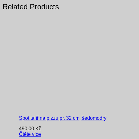
Related Products
Spot talíř na pizzu pr. 32 cm, šedomodrý
490,00
Kč
Čtěte více