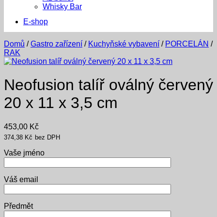
Whisky Bar
E-shop
Domů
/
Gastro zařízení
/
Kuchyňské vybavení
/
PORCELÁN
/
RAK
Neofusion talíř oválný červený
20 x 11 x 3,5 cm
453,00
Kč
374,38
Kč
bez DPH
Vaše jméno
Váš email
Předmět