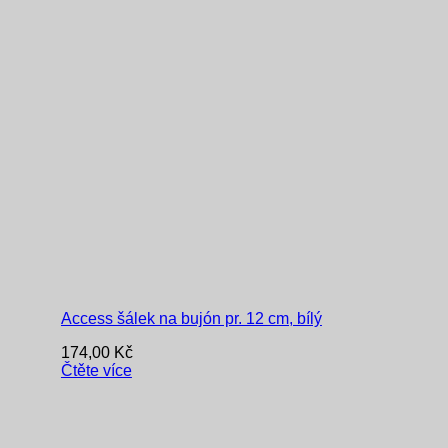
Access šálek na bujón pr. 12 cm, bílý
174,00
Kč
Čtěte více