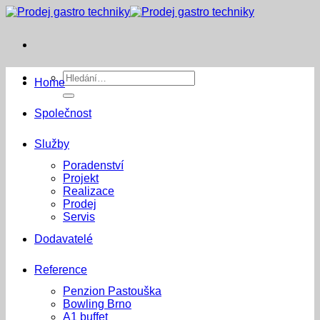
Přeskočit
na
obsah
Hledat:
Home
Společnost
Služby
Poradenství
Projekt
Realizace
Prodej
Servis
Dodavatelé
Reference
Penzion Pastouška
Bowling Brno
A1 buffet