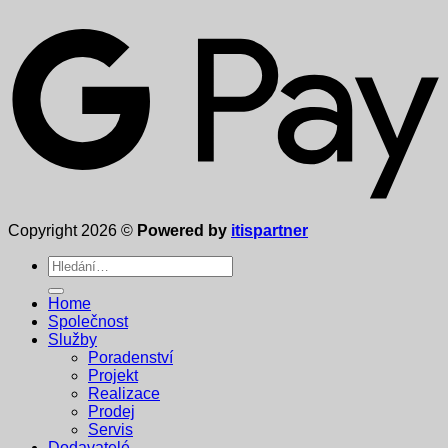
Copyright 2026 ©
Powered by
itispartner
Hledat:
Home
Společnost
Služby
Poradenství
Projekt
Realizace
Prodej
Servis
Dodavatelé