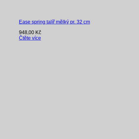
Ease spring talíř mělký pr. 32 cm
948,00
Kč
Čtěte více