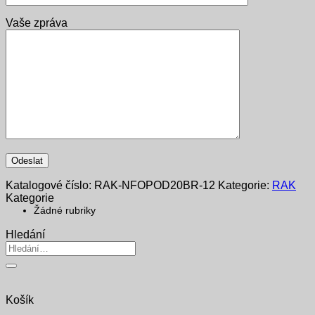
Vaše zpráva
Katalogové číslo:
RAK-NFOPOD20BR-12
Kategorie:
RAK
Kategorie
Žádné rubriky
Hledání
Hledat:
Košík