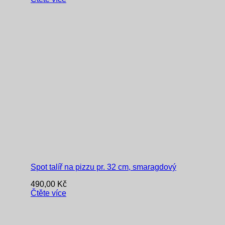
Spot talíř na pizzu pr. 32 cm, smaragdový
490,00
Kč
Čtěte více