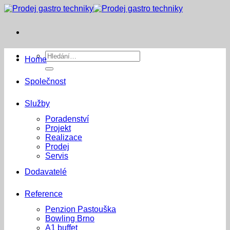
Přeskočit
na
obsah
Hledat:
Home
Společnost
Služby
Poradenství
Projekt
Realizace
Prodej
Servis
Dodavatelé
Reference
Penzion Pastouška
Bowling Brno
A1 buffet