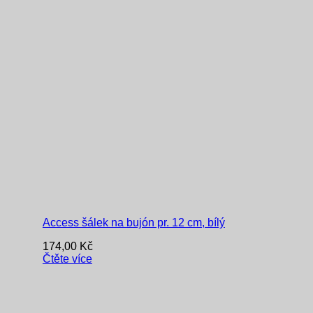
Access šálek na bujón pr. 12 cm, bílý
174,00
Kč
Čtěte více