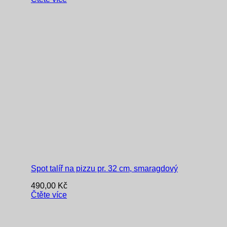
Spot talíř na pizzu pr. 32 cm, smaragdový
490,00
Kč
Čtěte více