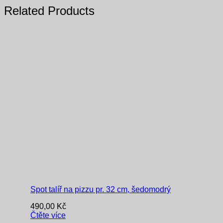
Related Products
Spot talíř na pizzu pr. 32 cm, šedomodrý
490,00
Kč
Čtěte více