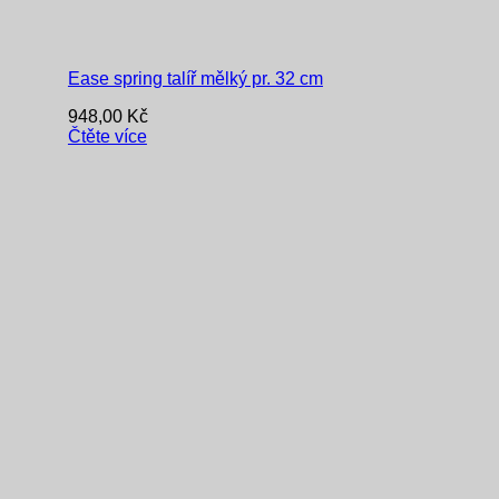
Ease spring talíř mělký pr. 32 cm
948,00
Kč
Čtěte více