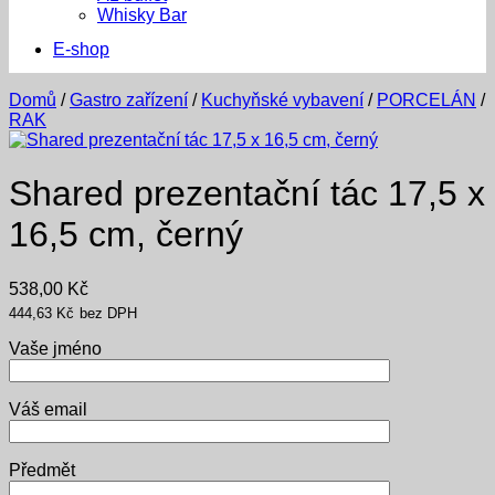
Whisky Bar
E-shop
Domů
/
Gastro zařízení
/
Kuchyňské vybavení
/
PORCELÁN
/
RAK
Shared prezentační tác 17,5 x
16,5 cm, černý
538,00
Kč
444,63
Kč
bez DPH
Vaše jméno
Váš email
Předmět