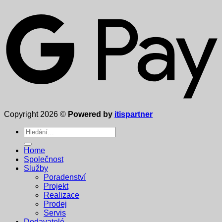
Copyright 2026 ©
Powered by
itispartner
Hledat:
Home
Společnost
Služby
Poradenství
Projekt
Realizace
Prodej
Servis
Dodavatelé