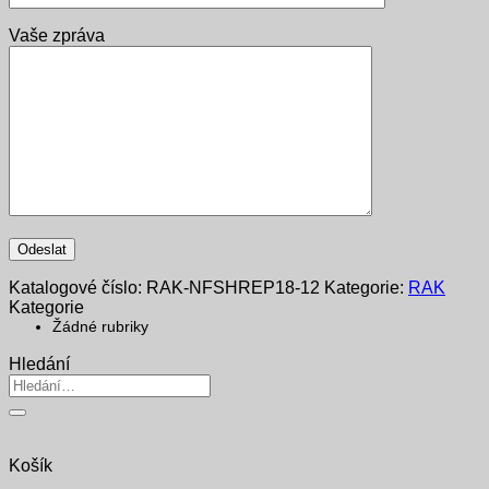
Vaše zpráva
Katalogové číslo:
RAK-NFSHREP18-12
Kategorie:
RAK
Kategorie
Žádné rubriky
Hledání
Hledat:
Košík