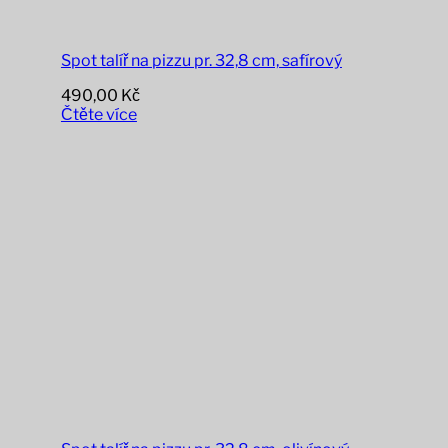
Spot talíř na pizzu pr. 32,8 cm, safírový
490,00
Kč
Čtěte více