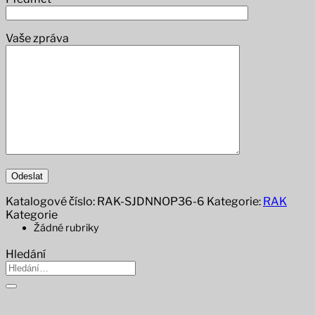
Vaše zpráva
Katalogové číslo:
RAK-SJDNNOP36-6
Kategorie:
RAK
Kategorie
Žádné rubriky
Hledání
Hledat: