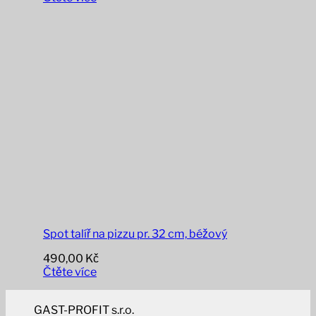
Spot talíř na pizzu pr. 32 cm, béžový
490,00
Kč
Čtěte více
GAST-PROFIT s.r.o.