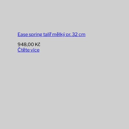
Ease spring talíř mělký pr. 32 cm
948,00
Kč
Čtěte více