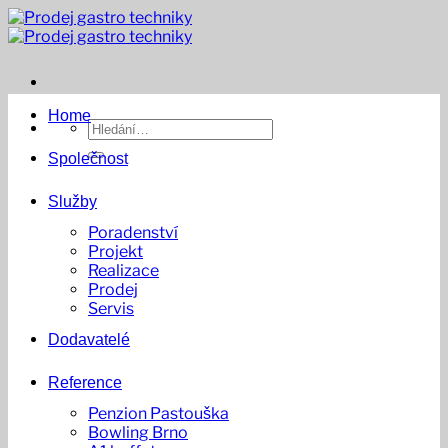
Přeskočit
na
obsah
Home
Hledat:
Společnost
Služby
Poradenství
Projekt
Realizace
Prodej
Servis
Dodavatelé
Reference
Penzion Pastouška
Bowling Brno