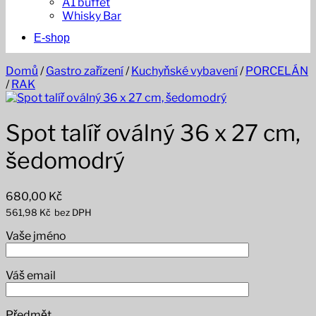
A1 buffet
Whisky Bar
E-shop
Domů
/
Gastro zařízení
/
Kuchyňské vybavení
/
PORCELÁN
/
RAK
Spot talíř oválný 36 x 27 cm,
šedomodrý
680,00
Kč
561,98
Kč
bez DPH
Vaše jméno
Váš email
Předmět