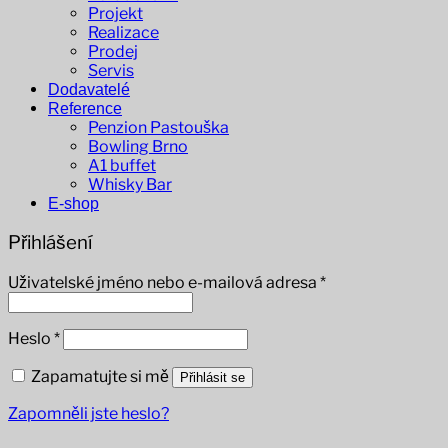
Projekt
Realizace
Prodej
Servis
Dodavatelé
Reference
Penzion Pastouška
Bowling Brno
A1 buffet
Whisky Bar
E-shop
Přihlášení
Povinné
Uživatelské jméno nebo e-mailová adresa
*
Povinné
Heslo
*
Zapamatujte si mě
Přihlásit se
Zapomněli jste heslo?