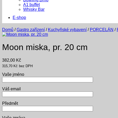
A1 buffet
Whisky Bar
E-shop
Domů
/
Gastro zařízení
/
Kuchyňské vybavení
/
PORCELÁN
/
Moon miska, pr. 20 cm
382,00
Kč
315,70
Kč
bez DPH
Vaše jméno
Váš email
Předmět
Vaše zpráva