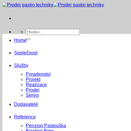
Přeskočit
na
obsah
Hledat:
Home
Společnost
Služby
Poradenství
Projekt
Realizace
Prodej
Servis
Dodavatelé
Reference
Penzion Pastouška
Bowling Brno