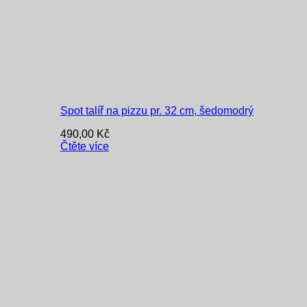
Spot talíř na pizzu pr. 32 cm, šedomodrý
490,00
Kč
Čtěte více