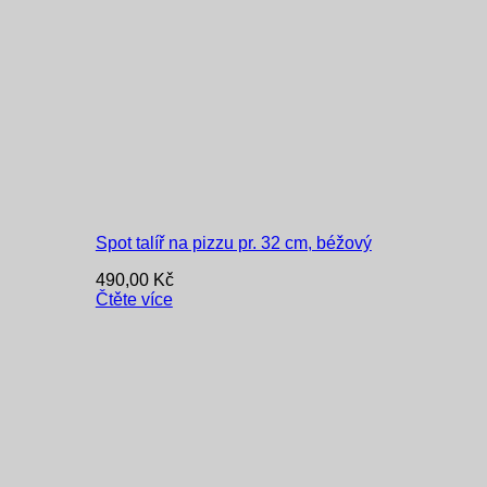
Spot talíř na pizzu pr. 32 cm, béžový
490,00
Kč
Čtěte více