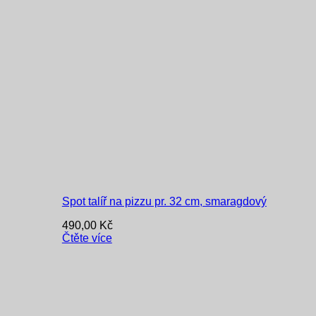
Spot talíř na pizzu pr. 32 cm, smaragdový
490,00
Kč
Čtěte více