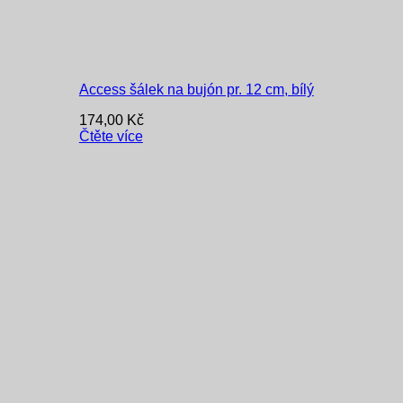
Access šálek na bujón pr. 12 cm, bílý
174,00
Kč
Čtěte více