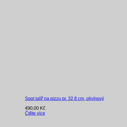
Spot talíř na pizzu pr. 32,8 cm, olivínový
490,00
Kč
Čtěte více