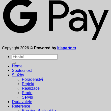
Copyright 2026 ©
Powered by
itispartner
Hledat:
Home
Společnost
Služby
Poradenství
Projekt
Realizace
Prodej
Servis
Dodavatelé
Reference
Penzion Pastouška