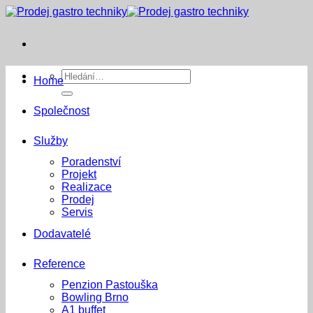
Přeskočit
na
obsah
Hledat:
Home
Společnost
Služby
Poradenství
Projekt
Realizace
Prodej
Servis
Dodavatelé
Reference
Penzion Pastouška
Bowling Brno
A1 buffet