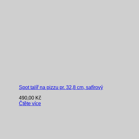
Spot talíř na pizzu pr. 32,8 cm, safírový
490,00
Kč
Čtěte více