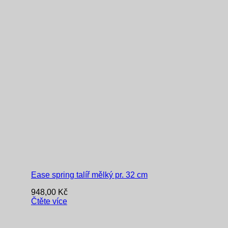
Ease spring talíř mělký pr. 32 cm
948,00
Kč
Čtěte více