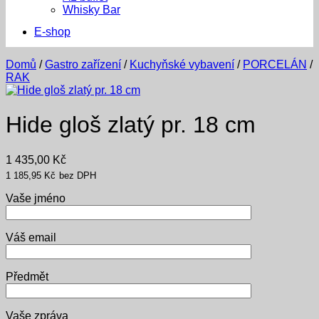
Whisky Bar
E-shop
Domů
/
Gastro zařízení
/
Kuchyňské vybavení
/
PORCELÁN
/
RAK
Hide gloš zlatý pr. 18 cm
1 435,00
Kč
1 185,95
Kč
bez DPH
Vaše jméno
Váš email
Předmět
Vaše zpráva