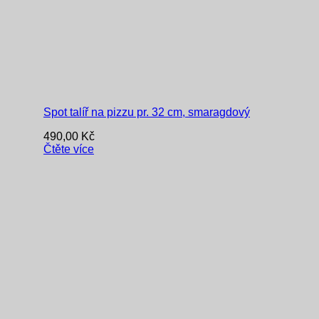
Spot talíř na pizzu pr. 32 cm, smaragdový
490,00
Kč
Čtěte více