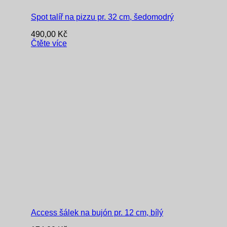
Spot talíř na pizzu pr. 32 cm, šedomodrý
490,00
Kč
Čtěte více
Access šálek na bujón pr. 12 cm, bílý