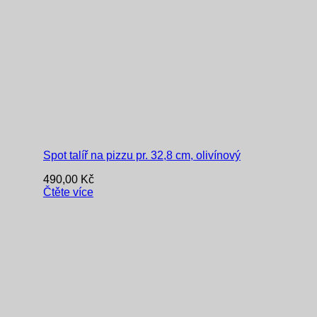
Spot talíř na pizzu pr. 32,8 cm, olivínový
490,00
Kč
Čtěte více