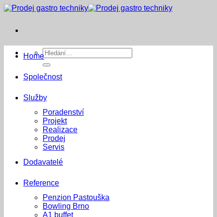
Přeskočit
na
obsah
Hledat:
Home
Společnost
Služby
Poradenství
Projekt
Realizace
Prodej
Servis
Dodavatelé
Reference
Penzion Pastouška
Bowling Brno
A1 buffet