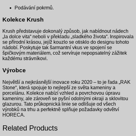
Podávání pokrmů.
Kolekce Krush
Krush představuje dokonalý způsob, jak nabídnout nádech
„la dolce vita“ neboli v překladu „sladkého života“. Inspirovala
se přírodní krásou, jejíž kouzlo se otisklo do designu tohoto
nádobí. Poskytuje tak šarmantní vkus ve spojení se
špičkovým materiálem, což servíruje nepopsatelný zážitek
každému strávníkovi.
Výrobce
Největší a nejkrásnější inovace roku 2020 – to je řada „RAK
Stone“, která spojuje to nejlepší ze světa kameniny a
porcelánu. Kolekce nabízí vzhled a povrchovou úpravu
kameniny, ale zároveň se pyšní odolnými okraji a sklovitou
glazurou. Tato průkopnická linie se odlišuje od všech
výrobků na trhu a perfektně splňuje požadavky odvětví
HORECA.
Related Products