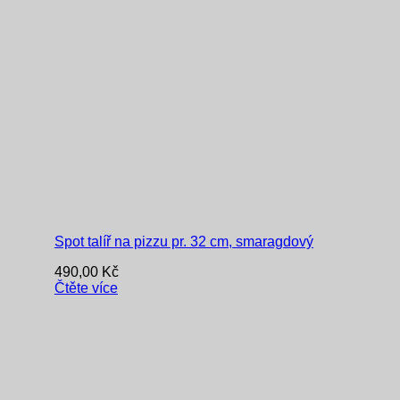
Spot talíř na pizzu pr. 32 cm, smaragdový
490,00
Kč
Čtěte více