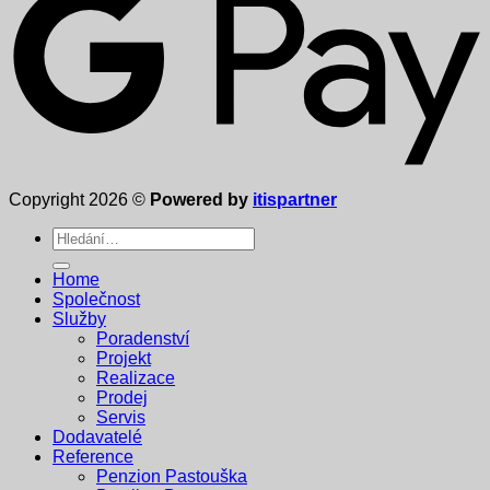
Copyright 2026 ©
Powered by
itispartner
Hledat:
Home
Společnost
Služby
Poradenství
Projekt
Realizace
Prodej
Servis
Dodavatelé
Reference
Penzion Pastouška