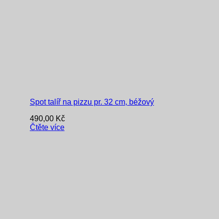
Spot talíř na pizzu pr. 32 cm, béžový
490,00
Kč
Čtěte více