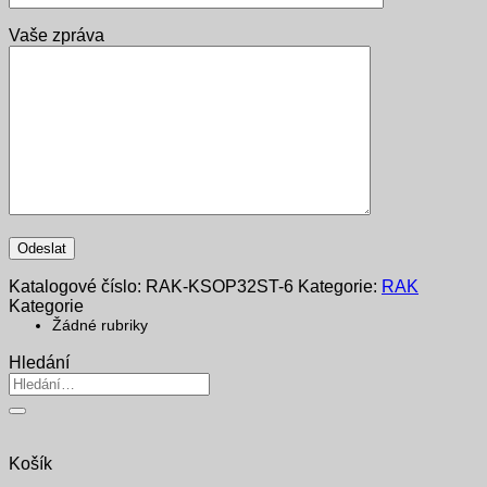
Vaše zpráva
Katalogové číslo:
RAK-KSOP32ST-6
Kategorie:
RAK
Kategorie
Žádné rubriky
Hledání
Hledat:
Košík