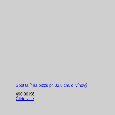
Spot talíř na pizzu pr. 32,8 cm, olivínový
490,00
Kč
Čtěte více