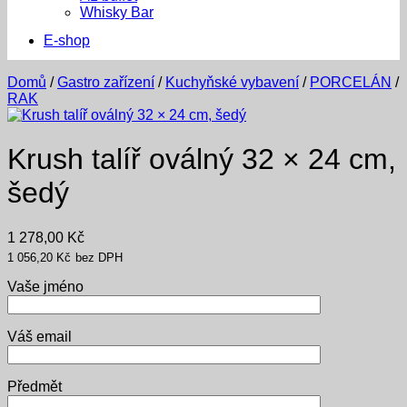
Whisky Bar
E-shop
Domů
/
Gastro zařízení
/
Kuchyňské vybavení
/
PORCELÁN
/
RAK
Krush talíř oválný 32 × 24 cm,
šedý
1 278,00
Kč
1 056,20
Kč
bez DPH
Vaše jméno
Váš email
Předmět