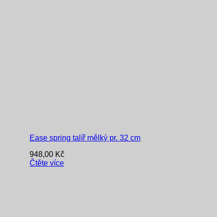
Ease spring talíř mělký pr. 32 cm
948,00
Kč
Čtěte více