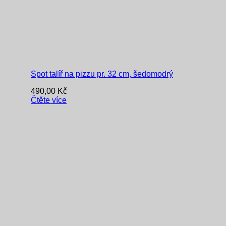
Spot talíř na pizzu pr. 32 cm, šedomodrý
490,00
Kč
Čtěte více