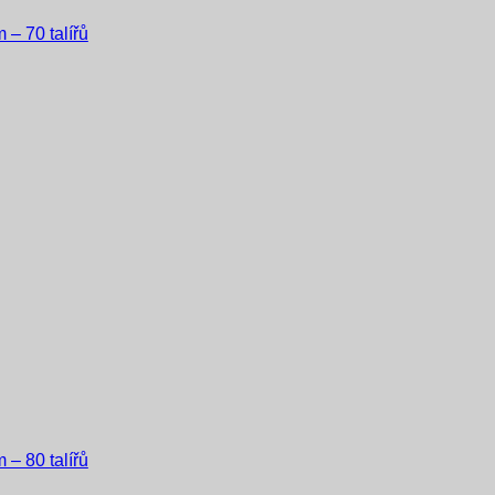
 – 70 talířů
 – 80 talířů