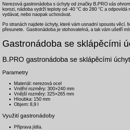
Nerezová gastronádoba s úchyty od značky B.PRO vás ohromí s
korozi, nádoba vydrží teploty od -40 °C do 280 °C a odpovídá 
vydávat, nebo naopak uchovávat.
Po stranách najdete úchyty, které vám usnadní spoustu věcí. 
přesunete. Gastronádoba je stohovatelná, a tak vám ušetří mís
Gastronádoba se sklápěcími 
B.PRO gastronádoba se sklápěcími úchy
Parametry
Materiál: nerezová ocel
Vnitřní rozměry: 300×240 mm
Vnější rozměry: 325×265 mm
Hloubka: 150 mm
Objem: 8,9 l
Využití gastronádoby
Příprava jídla.