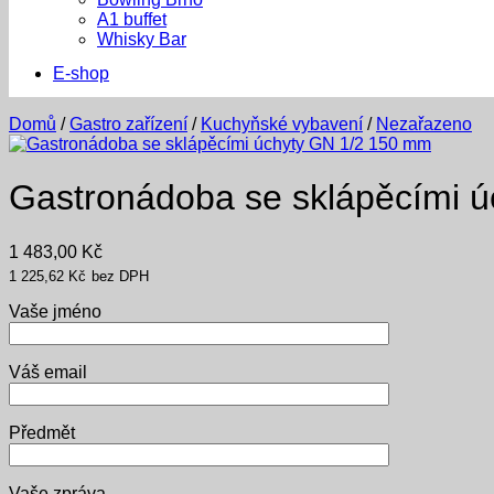
A1 buffet
Whisky Bar
E-shop
Domů
/
Gastro zařízení
/
Kuchyňské vybavení
/
Nezařazeno
Gastronádoba se sklápěcími 
1 483,00
Kč
1 225,62
Kč
bez DPH
Vaše jméno
Váš email
Předmět
Vaše zpráva