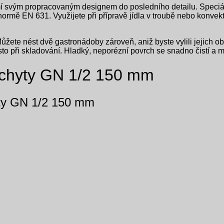
vým propracovaným designem do posledního detailu. Speciálně t
normě EN 631. Využijete při přípravě jídla v troubě nebo konve
Můžete nést dvě gastronádoby zároveň, aniž byste vylili jejich
to při skladování. Hladký, neporézní povrch se snadno čistí a 
úchyty GN 1/2 150 mm
ty GN 1/2 150 mm