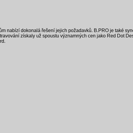
ům nabízí dokonalá řešení jejich požadavků. B.PRO je také syn
é stravování získaly už spoustu významných cen jako Red Dot De
rd.