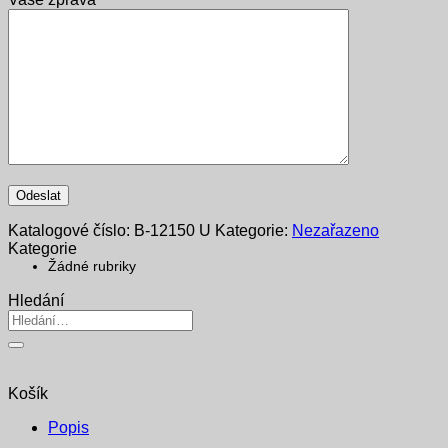
Katalogové číslo:
B-12150 U
Kategorie:
Nezařazeno
Kategorie
Žádné rubriky
Hledání
Hledat:
Košík
Popis