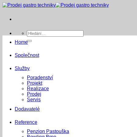
Přeskočit
na
obsah
Hledat:
Home
Společnost
Služby
Poradenství
Projekt
Realizace
Prodej
Servis
Dodavatelé
Reference
Penzion Pastouška
Bowling Brno