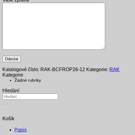
Katalogové číslo:
RAK-BCFROP26-12
Kategorie:
RAK
Kategorie
Žádné rubriky
Hledání
Hledat:
Košík
Popis