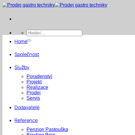
Přeskočit
na
obsah
Hledat:
Home
Společnost
Služby
Poradenství
Projekt
Realizace
Prodej
Servis
Dodavatelé
Reference
Penzion Pastouška
Bowling Brno