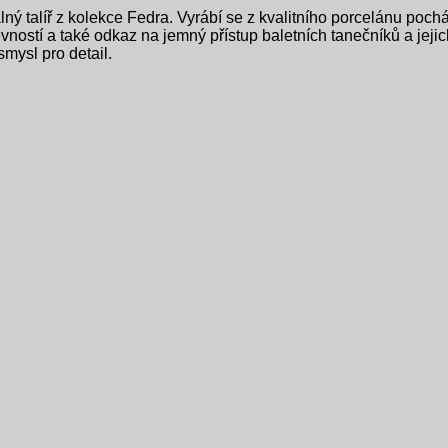
ný talíř z kolekce Fedra. Vyrábí se z kvalitního porcelánu pochá
ností a také odkaz na jemný přístup baletních tanečníků a jejich
mysl pro detail.