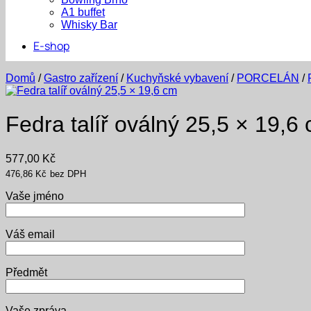
A1 buffet
Whisky Bar
E-shop
Domů
/
Gastro zařízení
/
Kuchyňské vybavení
/
PORCELÁN
/
Fedra talíř oválný 25,5 × 19,6
577,00
Kč
476,86
Kč
bez DPH
Vaše jméno
Váš email
Předmět
Vaše zpráva