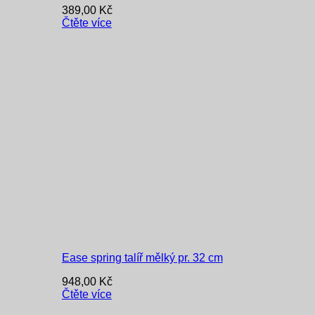
389,00
Kč
Čtěte více
Ease spring talíř mělký pr. 32 cm
948,00
Kč
Čtěte více