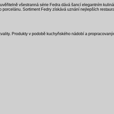
uvěřitelně všestranná série Fedra dává šancí elegantním kulinář
orcelánu. Sortiment Fedry získává uznání nejlepších restaurací
ality. Produkty v podobě kuchyňského nádobí a propracovaných 