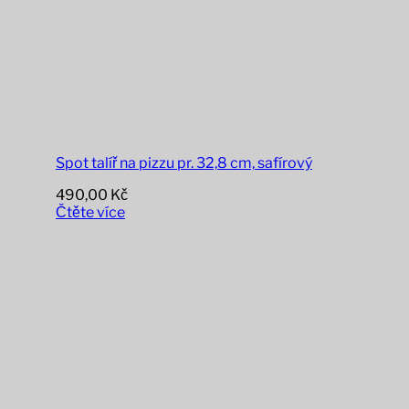
Spot talíř na pizzu pr. 32,8 cm, safírový
490,00
Kč
Čtěte více