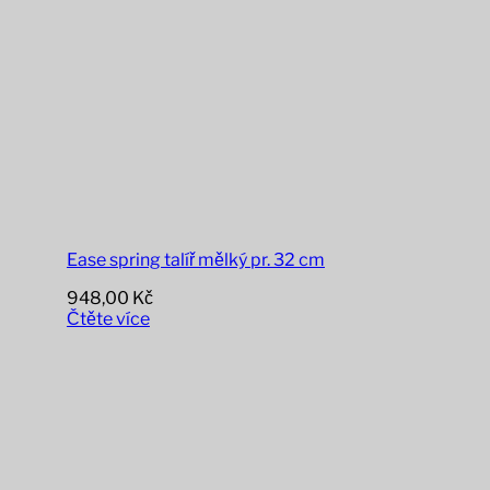
Ease spring talíř mělký pr. 32 cm
948,00
Kč
Čtěte více