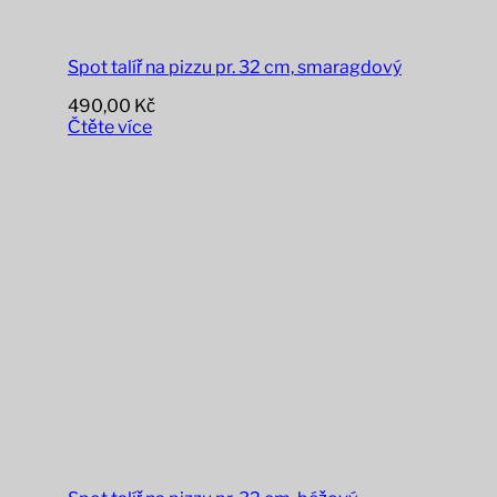
Spot talíř na pizzu pr. 32 cm, smaragdový
490,00
Kč
Čtěte více