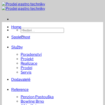
Přeskočit
na
obsah
Home
Hledat:
Společnost
Služby
Poradenství
Projekt
Realizace
Prodej
Servis
Dodavatelé
Reference
Penzion Pastouška
Bowling Brno