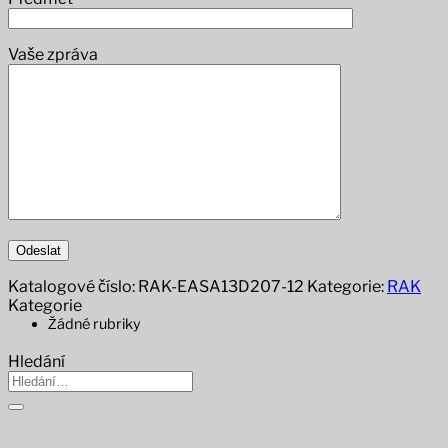
Vaše zpráva
Katalogové číslo:
RAK-EASA13D207-12
Kategorie:
RAK
Kategorie
Žádné rubriky
Hledání
Hledat: