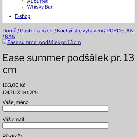
A1 buffet
Whisky Bar
E-shop
Domů
/
Gastro zařízení
/
Kuchyňské vybavení
/
PORCELÁN
/
RAK
Ease summer podšálek pr. 13
cm
163,00
Kč
134,71
Kč
bez DPH
Vaše jméno
Váš email
Předmět