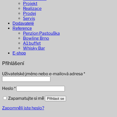
Projekt
Realizace
Prodej
Servis
Dodavatelé
Reference
Penzion Pastouška
Bowling Brno
A1 buffet
Whisky Bar
E-shop
Přihlášení
Povinné
Uživatelské jméno nebo e-mailová adresa
*
Povinné
Heslo
*
Zapamatujte si mě
Přihlásit se
Zapomněli jste heslo?