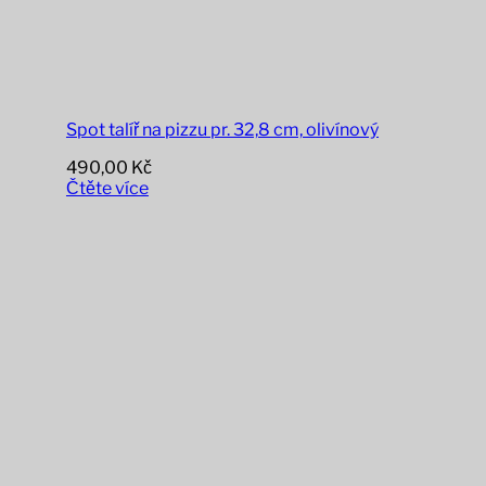
Spot talíř na pizzu pr. 32,8 cm, olivínový
490,00
Kč
Čtěte více