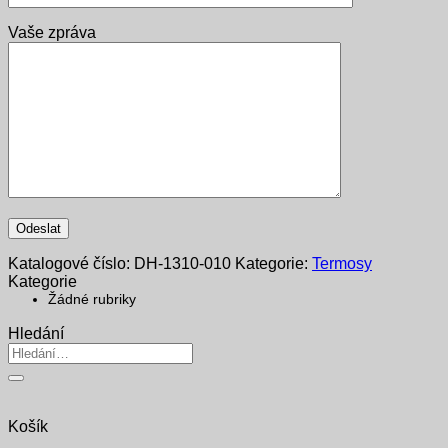
Vaše zpráva
Katalogové číslo:
DH-1310-010
Kategorie:
Termosy
Kategorie
Žádné rubriky
Hledání
Hledat:
Košík