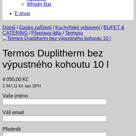
Whisky Bar
E-shop
Domů
/
Gastro zařízení
/
Kuchyňské vybavení
/
BUFET &
CATERING
/
Přeprava jídla
/
Termosy
Termos Duplitherm bez
výpustného kohoutu 10 l
4 050,00
Kč
3 347,11
Kč
bez DPH
Vaše jméno
Váš email
Předmět