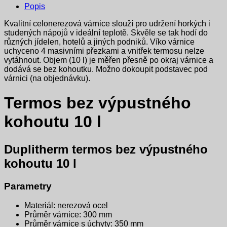
Popis
Kvalitní celonerezová várnice slouží pro udržení horkých i
studených nápojů v ideální teplotě. Skvěle se tak hodí do
různých jídelen, hotelů a jiných podniků. Víko várnice
uchyceno 4 masivními přezkami a vnitřek termosu nelze
vytáhnout. Objem (10 l) je měřen přesně po okraj várnice a
dodává se bez kohoutku. Možno dokoupit podstavec pod
várnici (na objednávku).
Termos bez výpustného
kohoutu 10 l
Duplitherm t
ermos bez výpustného
kohoutu 10 l
Parametry
Materiál: nerezová ocel
Průměr várnice: 300 mm
Průměr várnice s úchyty: 350 mm