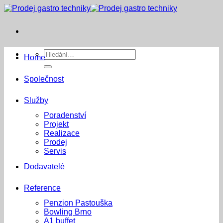
Přeskočit
na
obsah
Hledat:
Home
Společnost
Služby
Poradenství
Projekt
Realizace
Prodej
Servis
Dodavatelé
Reference
Penzion Pastouška
Bowling Brno
A1 buffet