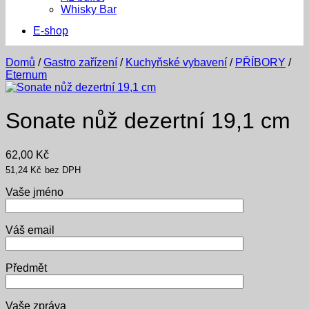
Whisky Bar
E-shop
Domů
/
Gastro zařízení
/
Kuchyňské vybavení
/
PŘÍBORY
/
Eternum
Sonate nůž dezertní 19,1 cm
62,00
Kč
51,24
Kč
bez DPH
Vaše jméno
Váš email
Předmět
Vaše zpráva