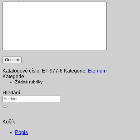
Katalogové číslo:
ET-977-6
Kategorie:
Eternum
Kategorie
Žádné rubriky
Hledání
Hledat:
Košík
Popis