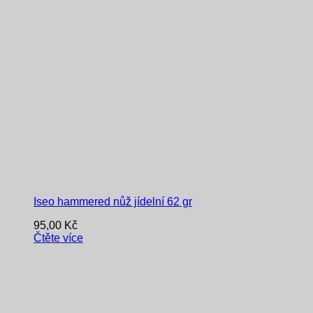
Iseo hammered nůž jídelní 62 gr
95,00
Kč
Čtěte více