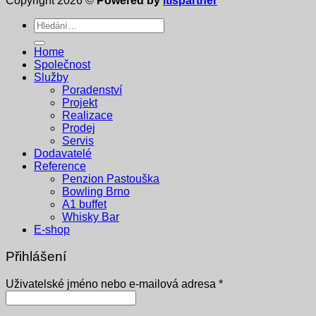
Copyright 2026 ©
Powered by
itispartner
Hledat:
Home
Společnost
Služby
Poradenství
Projekt
Realizace
Prodej
Servis
Dodavatelé
Reference
Penzion Pastouška
Bowling Brno
A1 buffet
Whisky Bar
E-shop
Přihlášení
Povinné
Uživatelské jméno nebo e-mailová adresa
*