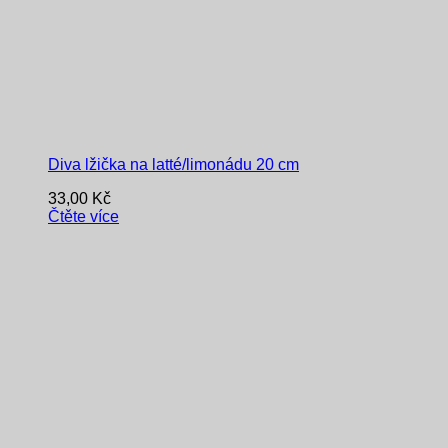
Diva lžička na latté/limonádu 20 cm
33,00
Kč
Čtěte více