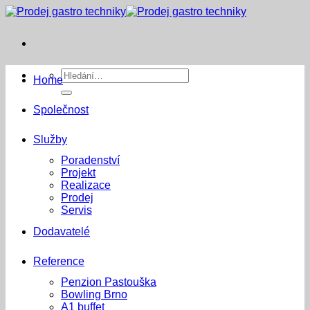
Přeskočit
na
obsah
Hledat:
Home
Společnost
Služby
Poradenství
Projekt
Realizace
Prodej
Servis
Dodavatelé
Reference
Penzion Pastouška
Bowling Brno
A1 buffet