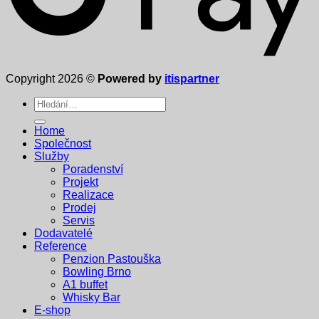
Copyright 2026 ©
Powered by
itispartner
Hledat:
Home
Společnost
Služby
Poradenství
Projekt
Realizace
Prodej
Servis
Dodavatelé
Reference
Penzion Pastouška
Bowling Brno
A1 buffet
Whisky Bar
E-shop