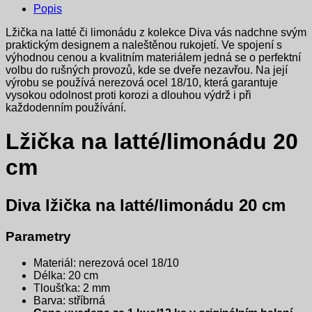
Popis
Lžička na latté či limonádu z kolekce Diva vás nadchne svým
praktickým designem a naleštěnou rukojetí. Ve spojení s
výhodnou cenou a kvalitním materiálem jedná se o perfektní
volbu do rušných provozů, kde se dveře nezavřou. Na její
výrobu se používá nerezová ocel 18/10, která garantuje
vysokou odolnost proti korozi a dlouhou výdrž i při
každodenním používání.
Lžička na latté/limonádu 20
cm
Diva lžička na latté/limonádu 20 cm
Parametry
Materiál: nerezová ocel 18/10
Délka: 20 cm
Tloušťka: 2 mm
Barva: stříbrná