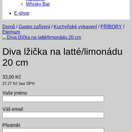
Whisky Bar
E-shop
Domů
/
Gastro zařízení
/
Kuchyňské vybavení
/
PŘÍBORY
/
Eternum
Diva lžička na latté/limonádu
20 cm
33,00
Kč
27,27
Kč
bez DPH
Vaše jméno
Váš email
Předmět