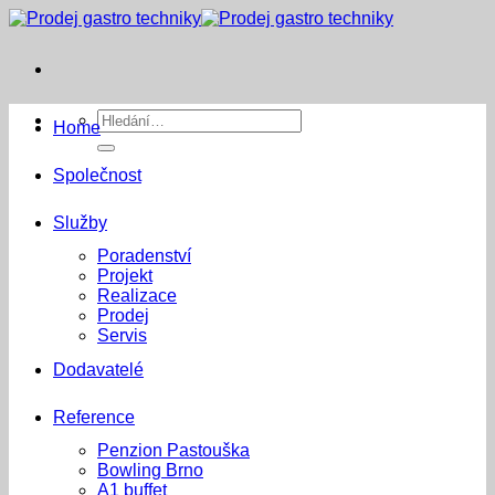
Přeskočit
na
obsah
Hledat:
Home
Společnost
Služby
Poradenství
Projekt
Realizace
Prodej
Servis
Dodavatelé
Reference
Penzion Pastouška
Bowling Brno
A1 buffet