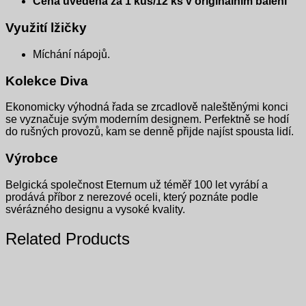
Cena uvedena za 1 kus/12 ks v originálním balení
Využití lžičky
Míchání nápojů.
Kolekce Diva
Ekonomicky výhodná řada se zrcadlově naleštěnými konci
se vyznačuje svým moderním designem. Perfektně se hodí
do rušných provozů, kam se denně přijde najíst spousta lidí.
Výrobce
Belgická společnost Eternum už téměř 100 let vyrábí a
prodává příbor z nerezové oceli, který poznáte podle
svérázného designu a vysoké kvality.
Related Products