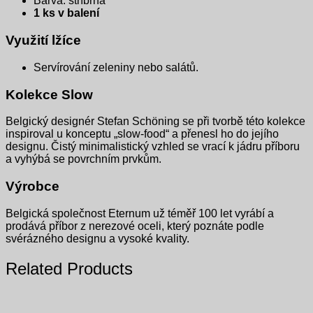
Barva: stříbrná
1 ks v balení
Využití lžíce
Servírování zeleniny nebo salátů.
Kolekce Slow
Belgický designér Stefan Schöning se při tvorbě této kolekce
inspiroval u konceptu „slow-food“ a přenesl ho do jejího
designu. Čistý minimalistický vzhled se vrací k jádru příboru
a vyhýbá se povrchním prvkům.
Výrobce
Belgická společnost Eternum už téměř 100 let vyrábí a
prodává příbor z nerezové oceli, který poznáte podle
svérázného designu a vysoké kvality.
Related Products