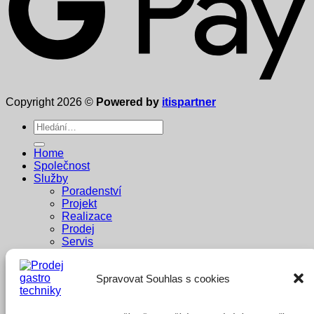
Copyright 2026 ©
Powered by
itispartner
Hledat:
Home
Společnost
Služby
Poradenství
Projekt
Realizace
Prodej
Servis
Dodavatelé
Reference
Spravovat Souhlas s cookies
Penzion Pastouška
Bowling Brno
A1 buffet