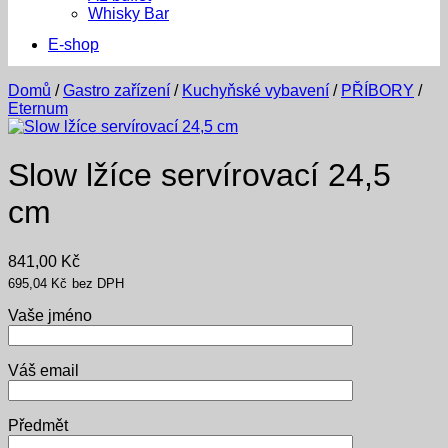
Whisky Bar
E-shop
Domů
/
Gastro zařízení
/
Kuchyňské vybavení
/
PŘÍBORY
/
Eternum
Slow lžíce servírovací 24,5
cm
841,00
Kč
695,04
Kč
bez DPH
Vaše jméno
Váš email
Předmět