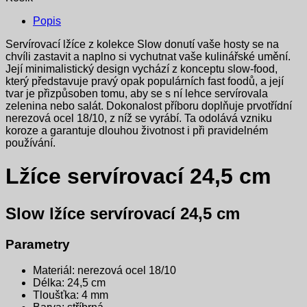
Popis
Servírovací lžíce z kolekce Slow donutí vaše hosty se na
chvíli zastavit a naplno si vychutnat vaše kulinářské umění.
Její minimalistický design vychází z konceptu slow-food,
který představuje pravý opak populárních fast foodů, a její
tvar je přizpůsoben tomu, aby se s ní lehce servírovala
zelenina nebo salát. Dokonalost příboru doplňuje prvotřídní
nerezová ocel 18/10, z níž se vyrábí. Ta odolává vzniku
koroze a garantuje dlouhou životnost i při pravidelném
používání.
Lžíce servírovací 24,5 cm
Slow lžíce servírovací 24,5 cm
Parametry
Materiál: nerezová ocel 18/10
Délka: 24,5 cm
Tloušťka: 4 mm