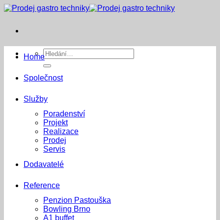
Přeskočit
na
obsah
Hledat:
Home
Společnost
Služby
Poradenství
Projekt
Realizace
Prodej
Servis
Dodavatelé
Reference
Penzion Pastouška
Bowling Brno
A1 buffet