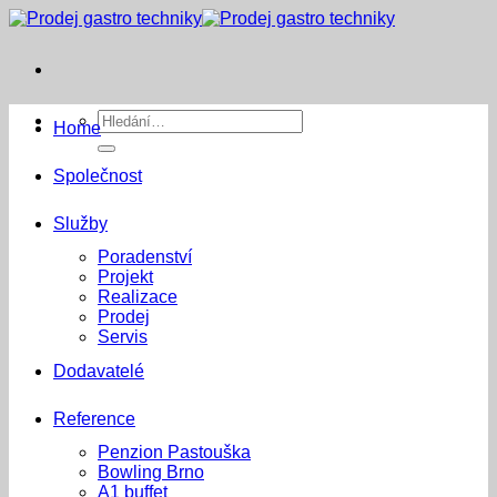
Přeskočit
na
obsah
Hledat:
Home
Společnost
Služby
Poradenství
Projekt
Realizace
Prodej
Servis
Dodavatelé
Reference
Penzion Pastouška
Bowling Brno
A1 buffet