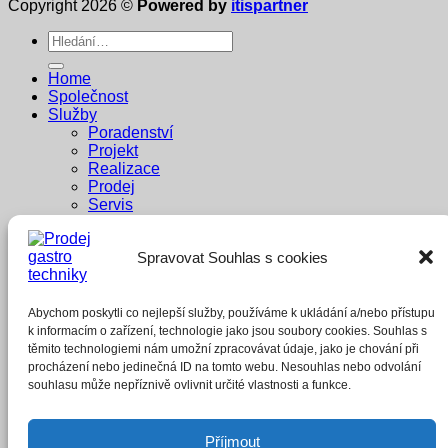
Copyright 2026 ©
Powered by
itispartner
Hledat:
Home
Společnost
Služby
Poradenství
Projekt
Realizace
Prodej
Servis
Dodavatelé
Reference
Spravovat Souhlas s cookies
Penzion Pastouška
Bowling Brno
A1 buffet
Whisky Bar
Abychom poskytli co nejlepší služby, používáme k ukládání a/nebo přístupu
E-shop
k informacím o zařízení, technologie jako jsou soubory cookies. Souhlas s
těmito technologiemi nám umožní zpracovávat údaje, jako je chování při
Přihlášení
procházení nebo jedinečná ID na tomto webu. Nesouhlas nebo odvolání
souhlasu může nepříznivě ovlivnit určité vlastnosti a funkce.
Povinné
Uživatelské jméno nebo e-mailová adresa
*
Příjmout