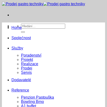
Přeskočit
na
obsah
Hledat:
Home
Společnost
Služby
Poradenství
Projekt
Realizace
Prodej
Servis
Dodavatelé
Reference
Penzion Pastouška
Bowling Brno
A1 buffet