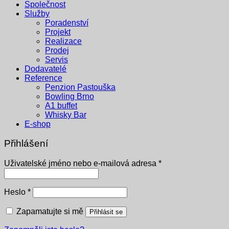
Společnost
Služby
Poradenství
Projekt
Realizace
Prodej
Servis
Dodavatelé
Reference
Penzion Pastouška
Bowling Brno
A1 buffet
Whisky Bar
E-shop
Přihlášení
Povinné
Uživatelské jméno nebo e-mailová adresa
*
Povinné
Heslo
*
Zapamatujte si mě
Přihlásit se