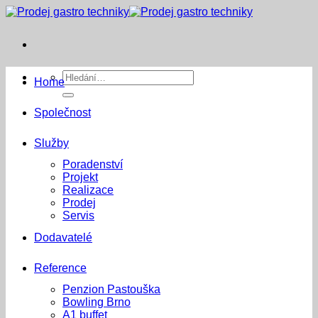
Přeskočit
na
obsah
Hledat:
Home
Společnost
Služby
Poradenství
Projekt
Realizace
Prodej
Servis
Dodavatelé
Reference
Penzion Pastouška
Bowling Brno
A1 buffet