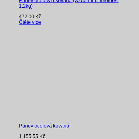
Pánev ocelová lisovaná (Ø280 mm, hmotnost
1,2kg)
472,00
Kč
Čtěte více
Pánev ocelová kovaná
1 155,55
Kč