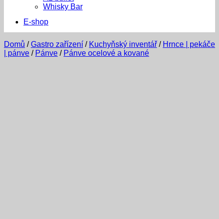
Whisky Bar
E-shop
Domů
/
Gastro zařízení
/
Kuchyňský inventář
/
Hrnce | pekáče
| pánve
/
Pánve
/
Pánve ocelové a kované