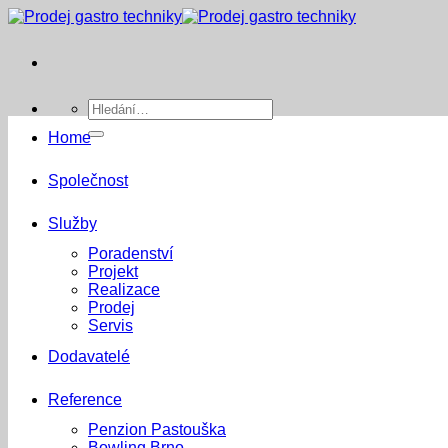
Přeskočit
na
obsah
Hledat:
Home
Společnost
Služby
Poradenství
Projekt
Realizace
Prodej
Servis
Dodavatelé
Reference
Penzion Pastouška
Bowling Brno