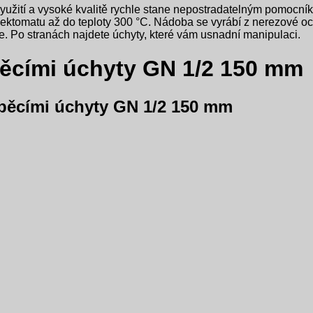
žití a vysoké kvalitě rychle stane nepostradatelným pomocníkem
nvektomatu až do teploty 300 °C. Nádoba se vyrábí z nerezové oce
e. Po stranách najdete úchyty, které vám usnadní manipulaci.
pěcími úchyty GN 1/2 150 mm
pěcími úchyty GN 1/2 150 mm