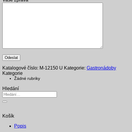
Katalogové číslo:
M-12150 U
Kategorie:
Gastronádoby
Kategorie
Žádné rubriky
Hledání
Hledat:
Košík
Popis