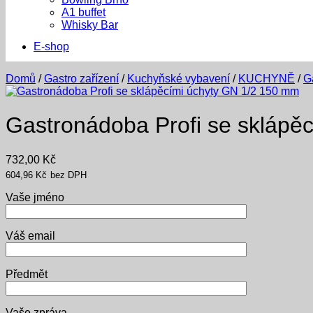
A1 buffet
Whisky Bar
E-shop
Domů
/
Gastro zařízení
/
Kuchyňské vybavení
/
KUCHYNĚ
/
G
Gastronádoba Profi se sklápě
732,00
Kč
604,96
Kč
bez DPH
Vaše jméno
Váš email
Předmět
Vaše zpráva