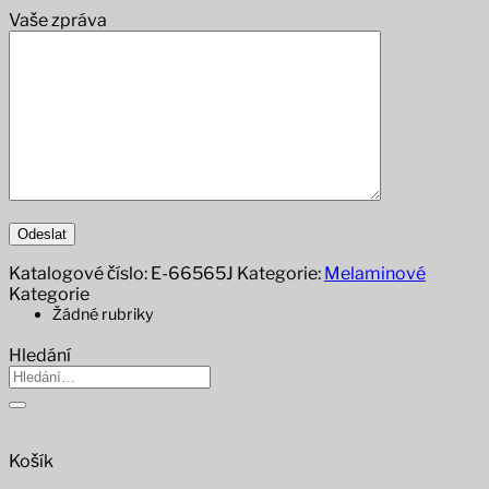
Vaše zpráva
Katalogové číslo:
E-66565J
Kategorie:
Melaminové
Kategorie
Žádné rubriky
Hledání
Hledat:
Košík