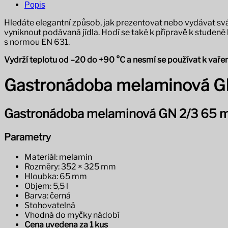
Popis
Hledáte elegantní způsob, jak prezentovat nebo vydávat svá
vyniknout podávaná jídla. Hodí se také k přípravě k studené
s normou EN 631.
Vydrží teplotu od –20 do +90 °C a nesmí se používat k vařen
Gastronádoba melaminová G
Gastronádoba melaminová GN 2/3 65 m
Parametry
Materiál: melamin
Rozměry: 352 × 325 mm
Hloubka: 65 mm
Objem: 5,5 l
Barva: černá
Stohovatelná
Vhodná do myčky nádobí
Cena uvedena za 1 kus