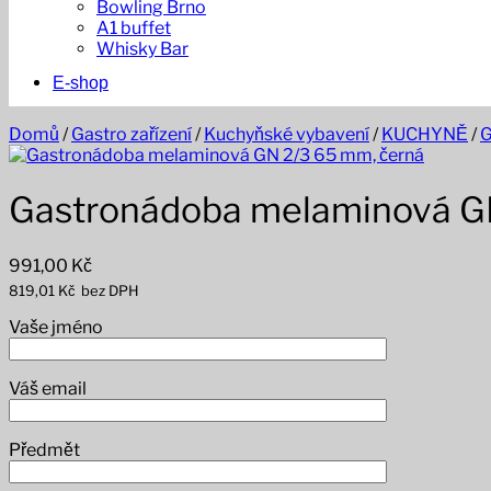
Bowling Brno
A1 buffet
Whisky Bar
E-shop
Domů
/
Gastro zařízení
/
Kuchyňské vybavení
/
KUCHYNĚ
/
G
Gastronádoba melaminová G
991,00
Kč
819,01
Kč
bez DPH
Vaše jméno
Váš email
Předmět