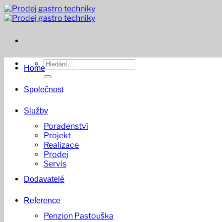
Přeskočit
na
obsah
Hledat:
Home
Společnost
Služby
Poradenství
Projekt
Realizace
Prodej
Servis
Dodavatelé
Reference
Penzion Pastouška