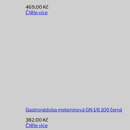
469,00
Kč
Čtěte více
Gastronádoba melaminová GN 1/6 100 černá
382,00
Kč
Čtěte více