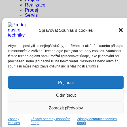
Realizace
Prodej
Servis
Dodavatelé
Reference
Spravovat Souhlas s cookies
Penzion Pastouška
Bowling Brno
A1 buffet
Whisky Bar
Abychom poskytli co nejlepší služby, používáme k ukládání a/nebo přístupu
E-shop
k informacím o zařízení, technologie jako jsou soubory cookies. Souhlas s
těmito technologiemi nám umožní zpracovávat údaje, jako je chování při
Přihlášení
procházení nebo jedinečná ID na tomto webu. Nesouhlas nebo odvolání
souhlasu může nepříznivě ovlivnit určité vlastnosti a funkce.
Povinné
Uživatelské jméno nebo e-mailová adresa
*
Příjmout
Povinné
Heslo
*
Odmítnout
Zapamatujte si mě
Přihlásit se
Zobrazit předvolby
Zapomněli jste heslo?
Zásady
Zásady ochrany osobních
Zásady ochrany osobních
cookies
údajů
údajů