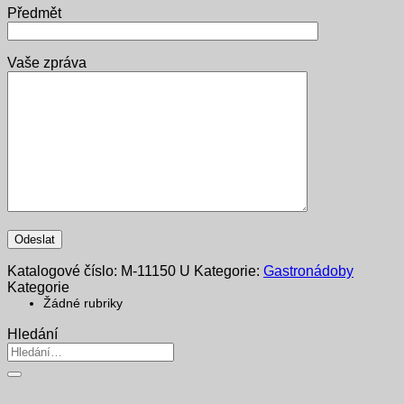
Předmět
Vaše zpráva
Katalogové číslo:
M-11150 U
Kategorie:
Gastronádoby
Kategorie
Žádné rubriky
Hledání
Hledat: