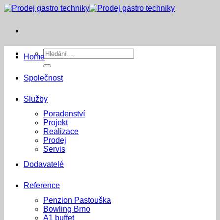
Přeskočit
na
obsah
Hledat:
Home
Společnost
Služby
Poradenství
Projekt
Realizace
Prodej
Servis
Dodavatelé
Reference
Penzion Pastouška
Bowling Brno
A1 buffet