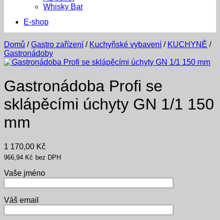
Whisky Bar
E-shop
Domů
/
Gastro zařízení
/
Kuchyňské vybavení
/
KUCHYNĚ
/
Gastronádoby
Gastronádoba Profi se
sklápěcími úchyty GN 1/1 150
mm
1 170,00
Kč
966,94
Kč
bez DPH
Vaše jméno
Váš email