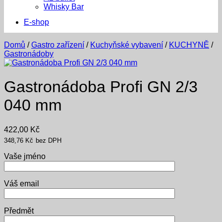
Whisky Bar
E-shop
Domů
/
Gastro zařízení
/
Kuchyňské vybavení
/
KUCHYNĚ
/
Gastronádoby
Gastronádoba Profi GN 2/3
040 mm
422,00
Kč
348,76
Kč
bez DPH
Vaše jméno
Váš email
Předmět