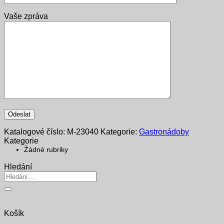
Vaše zpráva
Katalogové číslo:
M-23040
Kategorie:
Gastronádoby
Kategorie
Žádné rubriky
Hledání
Hledat:
Košík