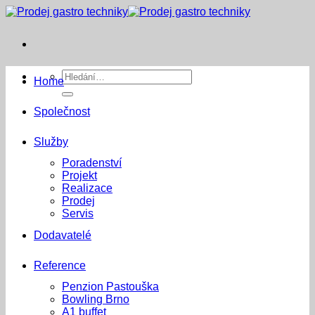
Přeskočit
na
obsah
Hledat:
Home
Společnost
Služby
Poradenství
Projekt
Realizace
Prodej
Servis
Dodavatelé
Reference
Penzion Pastouška
Bowling Brno
A1 buffet