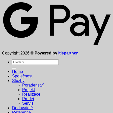
Copyright 2026 ©
Powered by
itispartner
Hledat:
Home
Společnost
Služby
Poradenství
Projekt
Realizace
Prodej
Servis
Dodavatelé
Reference