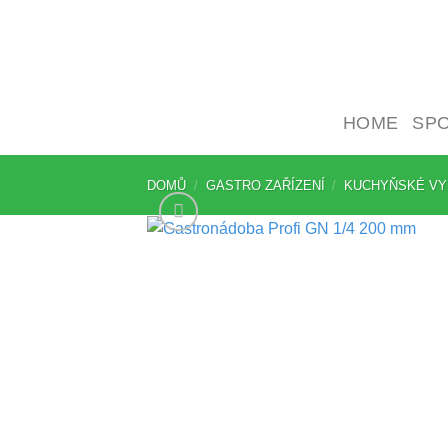
Přeskočit
na
obsah
HOME
SP
DOMŮ
/
GASTRO ZAŘÍZENÍ
/
KUCHYŇSKÉ VY