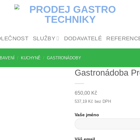
OLEČNOST
SLUŽBY
DODAVATELÉ
REFERENC
BAVENÍ
/
KUCHYNĚ
/
GASTRONÁDOBY
Gastronádoba Pr
650,00
Kč
537,19
Kč
bez DPH
Vaše jméno
Váš email