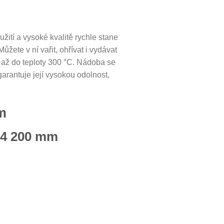
ití a vysoké kvalitě rychle stane
ete v ní vařit, ohřívat i vydávat
u až do teploty 300 °C. Nádoba se
garantuje její vysokou odolnost,
m
/4 200 mm