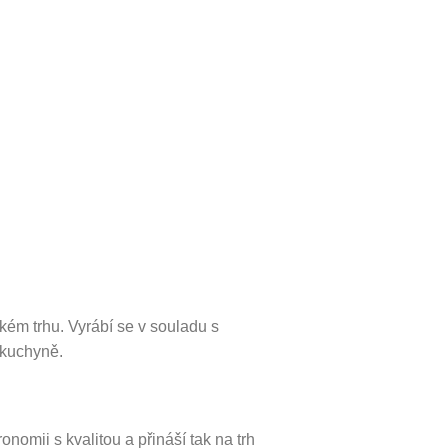
kém trhu. Vyrábí se v souladu s
 kuchyně.
mii s kvalitou a přináší tak na trh