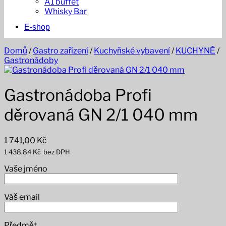
A1 buffet
Whisky Bar
E-shop
Domů
/
Gastro zařízení
/
Kuchyňské vybavení
/
KUCHYNĚ
/
Gastronádoby
Gastronádoba Profi
děrovaná GN 2/1 040 mm
1 741,00
Kč
1 438,84
Kč
bez DPH
Vaše jméno
Váš email
Předmět