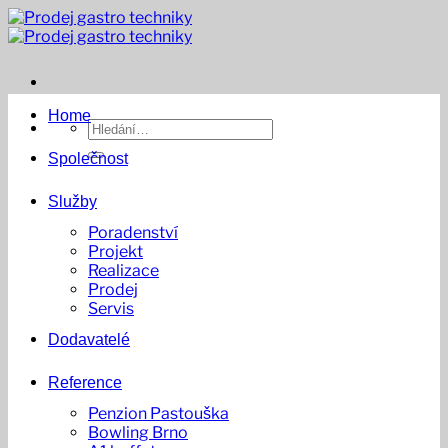
Přeskočit
na
obsah
Home
Hledat:
Společnost
Služby
Poradenství
Projekt
Realizace
Prodej
Servis
Dodavatelé
Reference
Penzion Pastouška
Bowling Brno