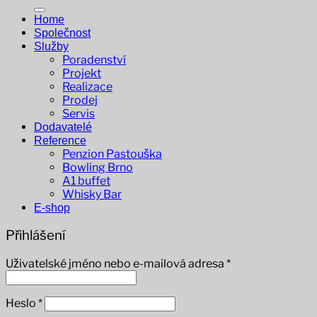
Home
Společnost
Služby
Poradenství
Projekt
Realizace
Prodej
Servis
Dodavatelé
Reference
Penzion Pastouška
Bowling Brno
A1 buffet
Whisky Bar
E-shop
Přihlášení
Povinné
Uživatelské jméno nebo e-mailová adresa
*
Povinné
Heslo
*