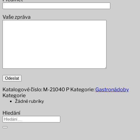
Vaše zpráva
Katalogové číslo:
M-21040 P
Kategorie:
Gastronádoby
Kategorie
Žádné rubriky
Hledání
Hledat: