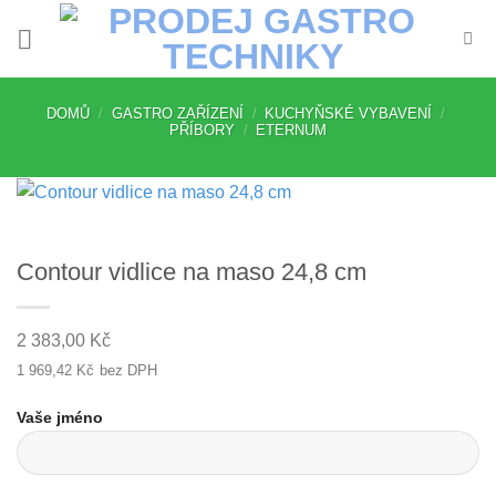
Přeskočit
na
obsah
DOMŮ
/
GASTRO ZAŘÍZENÍ
/
KUCHYŇSKÉ VYBAVENÍ
/
PŘÍBORY
/
ETERNUM
Contour vidlice na maso 24,8 cm
2 383,00
Kč
1 969,42
Kč
bez DPH
Vaše jméno