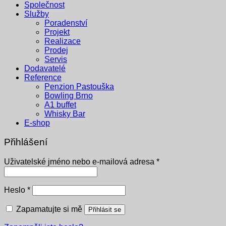
Společnost
Služby
Poradenství
Projekt
Realizace
Prodej
Servis
Dodavatelé
Reference
Penzion Pastouška
Bowling Brno
A1 buffet
Whisky Bar
E-shop
Přihlášení
Povinné
Uživatelské jméno nebo e-mailová adresa
*
Povinné
Heslo
*
Zapamatujte si mě
Přihlásit se