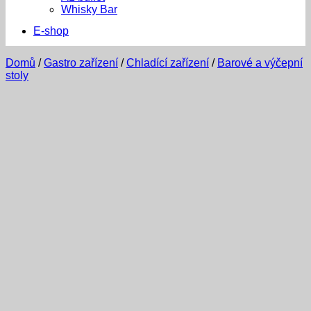
Whisky Bar
E-shop
Domů
/
Gastro zařízení
/
Chladící zařízení
/
Barové a výčepní
stoly