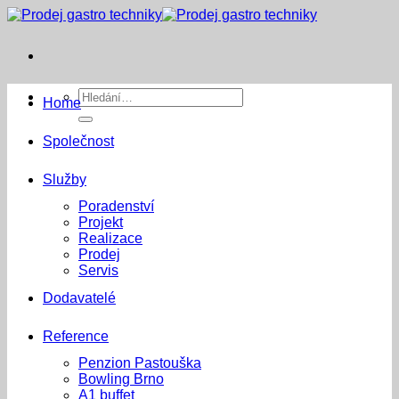
Přeskočit
na
obsah
Hledat:
Home
Společnost
Služby
Poradenství
Projekt
Realizace
Prodej
Servis
Dodavatelé
Reference
Penzion Pastouška
Bowling Brno
A1 buffet