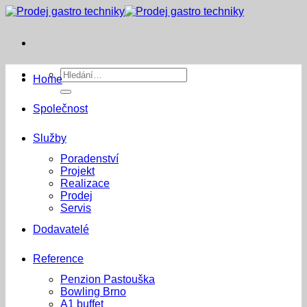
Přeskočit
na
obsah
Hledat:
Home
Společnost
Služby
Poradenství
Projekt
Realizace
Prodej
Servis
Dodavatelé
Reference
Penzion Pastouška
Bowling Brno
A1 buffet