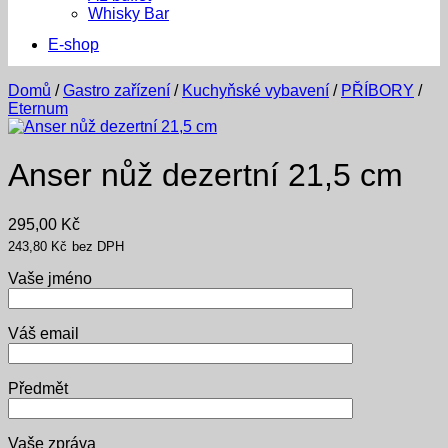
Whisky Bar
E-shop
Domů
/
Gastro zařízení
/
Kuchyňské vybavení
/
PŘÍBORY
/
Eternum
Anser nůž dezertní 21,5 cm
295,00
Kč
243,80
Kč
bez DPH
Vaše jméno
Váš email
Předmět
Vaše zpráva