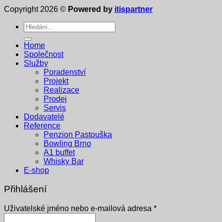
Copyright 2026 ©
Powered by
itispartner
Hledat:
Home
Společnost
Služby
Poradenství
Projekt
Realizace
Prodej
Servis
Dodavatelé
Reference
Penzion Pastouška
Bowling Brno
A1 buffet
Whisky Bar
E-shop
Přihlášení
Povinné
Uživatelské jméno nebo e-mailová adresa
*